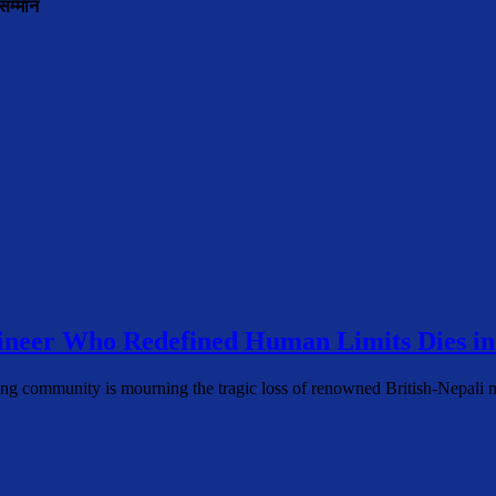
सम्मान
neer Who Redefined Human Limits Dies in
ing community is mourning the tragic loss of renowned British-Nepal