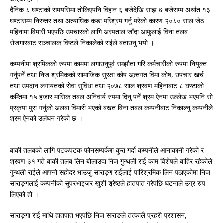
दैनिक ८ घण्टाको समयसिमा तोकिएपनि विहान ६ बजेदेखि साझ ७ बजेसम्म अर्थात १३
घण्टासम्म निरन्तर तथा अत्याधिक कडा परिश्रम गर्नु परेको कारण २०८० साल जेठ
महिनामा विमारी भएपछि उपचारको लागि अस्पताल जाँदा आफुलाई विना तलब
रोजगारबाट सञ्चालक विष्टले निकालेको राईले बताउनु भयो ।
कम्पनीमा श्रमिकको रुपमा काममा लगाउनुपूर्व सम्झौता गरि कर्मचारीको रुपमा नियुक्त
गर्नुपर्ने तथा निज श्रमिकको सामाजिक सुरक्षा कोष अन्र्तगत विमा कोष, उपचार खर्च
तथा उपदान लगायतको सेवा सुविधा तथा २०७८ साल श्रवण महिनाबाट ८ घण्टाको
कम्तिमा १५ हजार मासिक तबल अनिवार्य रुपमा दिनु पर्ने श्रम ऐनमा उल्लेख भएपनि सो
प्रकृया पुरा गर्नुको अलबा विमारी भएको बखत विना तबल कम्पनीबाट निकाल्नु कम्पनीले
श्रम ऐनको उलंघन गरेको छ ।
बाकी तलबको लागि पटकपटक फोनसम्पर्कमा कुरा गर्दा कम्पनीले आनाकानी गरेको र
श्रवण ३१ गते बाकी तलब लिन बोलाउदा निज गुन्थली राई काम विशेषले बाहिर रहेकोले
गुन्थली राईले आफ्नो सहोदर भाउजु साराङ्ग राईलाई पारिश्रमिक लिन पठाएकोमा निज
साराङ्गलाई कम्पनीको सुपरभाइजर खुशी श्रेष्ठले हातपात गरेपछि घटनाले उग्र रुप
लिएको हो ।
साराङ्गा राई माथि हातपात भएपछि निज साराङले तत्कालै प्रहरी प्रशासन,