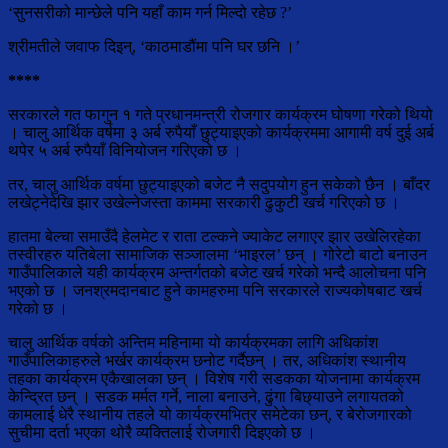
‘सुनसरीको मान्छेले पनि यहाँ काम गर्न मिल्दो रहेछ ?’
श्रीमतीले जवाफ दिइन्, ‘काठमाडौंमा पनि घर छनि ।’
****
सरकारले गत फागुन १ गते प्रधानमन्त्री रोजगार कार्यक्रम घोषणा गरेको थियो
। चालु आर्थिक वर्षमा ३ अर्ब रुपैयाँ छुट्याइएको कार्यक्रममा आगामी वर्ष दुई अर्ब
थपेर ५ अर्ब रुपैयाँ विनियोजन गरिएको छ ।
तर, चालु आर्थिक वर्षमा छुट्याइएको बजेट नै सदुपयोग हुन सकेको छैन । बाँदर
लखेट्नेदेखि झार उखेल्नेजस्ता काममा सरकारी ढुकुटी खर्च गरिएको छ ।
हातमा बेल्चा समाउँदै हेलमेट र राता टल्कने ज्याकेट लगाएर झार उखेलिरहेका
तस्वीरहरु यतिबेला सामाजिक सञ्जालमा ‘भाइरल’ छन् । गोरेटो बाटो बनाउन
गाउँपालिकाले यही कार्यक्रम अन्तर्गतको बजेट खर्च गरेको भन्दै आलोचना पनि
भएको छ । जनश्रमदानबाट हुने कामहरुमा पनि सरकारले राज्यकोषबाट खर्च
गरेको छ ।
चालु आर्थिक वर्षको अन्तिम महिनामा यो कार्यक्रमका लागि अधिकांश
गाउँपालिकाहरुले भर्खर कार्यक्रम छनोट गर्दैछन् । तर, अधिकांश स्थानीय
तहका कार्यक्रम एकैखालका छन् । विशेष गरी सडकका योजनामा कार्यक्रम
केन्द्रित छन् । सडक मर्मत गर्ने, नाला बनाउने, ढुंगा बिछ्याउने लगायतको
कामलाई धेरै स्थानीय तहले यो कार्यक्रमभित्र समेटेका छन्, र बेरोजगारको
सुचीमा दर्ता भएका थोरै व्यक्तिलाई रोजगारी दिइएको छ ।