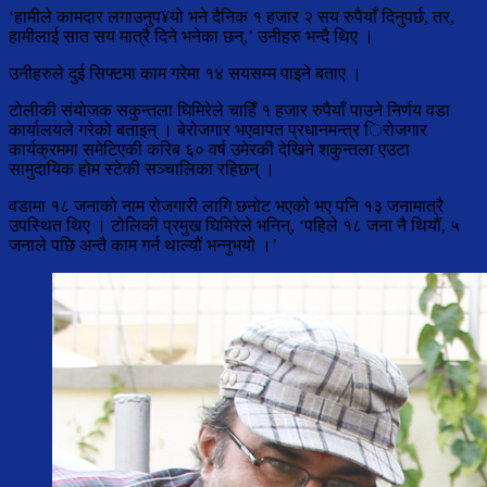
‘हामीले कामदार लगाउनुप¥यो भने दैनिक १ हजार २ सय रुपैयाँ दिनुपर्छ, तर,
हामीलाई सात सय मात्रै दिने भनेका छन्,’ उनीहरु भन्दै थिए ।
उनीहरुले दुई सिफ्टमा काम गरेमा १४ सयसम्म पाइने बताए ।
टोलीकी संयोजक सकुन्तला घिमिरेले चाहिँ १ हजार रुपैयाँ पाउने निर्णय वडा
कार्यालयले गरेको बताइन् । बेरोजगार भएवापत प्रधानमन्त्र िरोजगार
कार्यक्रममा समेटिएकी करिब ६० वर्ष उमेरकी देखिने शकुन्तला एउटा
सामुदायिक होम स्टेकी सञ्चालिका रहिछन् ।
वडामा १८ जनाको नाम रोजगारी लागि छनोट भएको भए पनि १३ जनामात्रै
उपस्थित थिए । टोलिकी प्रमुख घिमिरेले भनिन्, ‘पहिले १८ जना नै थियौं, ५
जनाले पछि अन्तै काम गर्न थाल्यौं भन्नुभयो ।’