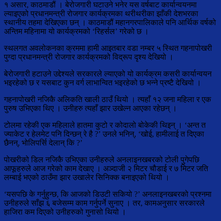
१ असार, काठमाडौं । बेरोजगारी घटाउने भनेर यस वर्षबाट कार्यान्वयनमा
ल्याइएको प्रधानमन्त्री रोजगार कार्यक्रमका थरीथरीका झाँकी देशभरका
स्थानीय तहमा देखिएका छन् । काठमाडौं महानगरपालिकाले पनि आर्थिक वर्षको
अन्तिम महिनामा यो कार्यक्रमको ‘रिहर्सल’ गरेको छ ।
स्थलगत अवलोकनका क्रममा हामी आइतबार वडा नम्बर ५ स्थित गहनापोखरी
पुग्दा प्रधानमन्त्री रोजगार कार्यक्रमको विद्रूप दृश्य देखियो ।
बेरोजगारी हटाउने उद्देश्यले सरकारले ल्याएको यो कार्यक्रम कसरी कार्यान्वयन
भइरहेको छ र यसबाट कुन वर्ग लाभान्वित भइरहेको छ भन्ने प्रष्टै देखियो ।
गहनापोखरी नजिकै अलिकति खाली ठाउँ थियो । त्यहाँ १२ जना महिला र एक
पुरुष उभिएका थिए । उनीहरु त्यहाँ झार उखेल्न आएका रहेछन् ।
टोलमा रहेकी एक महिलाले हातमा कुटो र कोदालो बोकेकी थिइन् । ‘अन्त त
ज्याकेट र हेलमेट पनि दिन्छन् रे है ?’ उनले भनिन्, ‘खोई, हामीलाई त दिएका
छैनन्, भोलिपर्सि देलान् कि ?’
पोखरीको डिल नजिकै उभिएका उनीहरुले अनलाइनखबरको टोली पुगेपछि
आफूहरुले आज गरेको काम देखाए । अञ्दाजी २ मिटर चौडाई र ७ मिटर जति
लम्बाई भएको ठाउँमा झार उखालेर सिनिक्क बनाइएको थियो ।
‘यसपछि के गर्नुहुन्छ, कि आजको डिउटी सकियो ?’ अनलाइनखबरको प्रश्नमा
उनीहरुले साँझ ६ बजेसम्म काम गर्नुपर्ने सुनाए । तर, कामअनुसार सरकारले
हाजिरा कम दिएको उनीहरुको गुनासो थियो ।