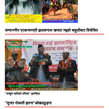
सम्माननीय प्रधानमन्त्री झलकनाथ खनाल ज्यूको बाहुलीबाट विमोचित
"वाम्बुले जातिको परिचय" बृत्तचित्र
“सुन्दर पोकली झरना”ओखलढुङ्गा