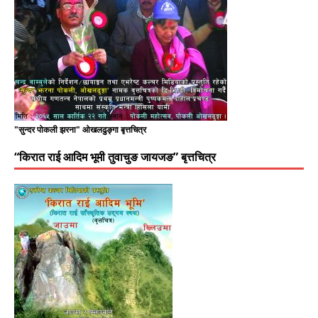
"सुन्दर पोकली झरना" ओखलढुङ्गा बृत्तचित्र
“किरात राई आदिम भूमी तुवाचुङ जायजङ” बृत्तचित्र