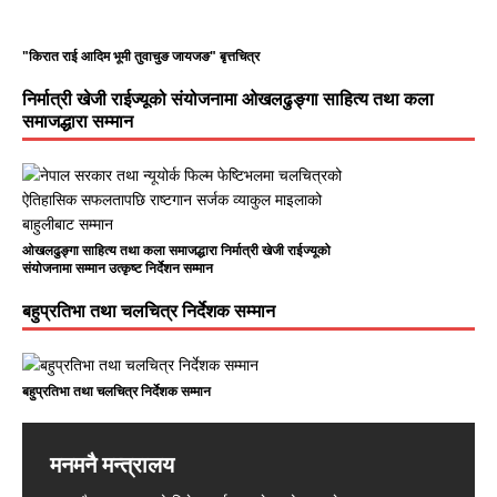
"किरात राई आदिम भूमी तुवाचुङ जायजङ" बृत्तचित्र
निर्मात्री खेजी राईज्यूको संयोजनामा ओखलढुङ्गा साहित्य तथा कला
समाजद्धारा सम्मान
ओखलढुङ्गा साहित्य तथा कला समाजद्धारा निर्मात्री खेजी राईज्यूको
संयोजनामा सम्मान उत्कृष्ट निर्देशन सम्मान
बहुप्रतिभा तथा चलचित्र निर्देशक सम्मान
बहुप्रतिभा तथा चलचित्र निर्देशक सम्मान
मनमनै मन्त्रालय
Nirmal Purja: The Legendary
हिमालले चिनाएको निम्स दाई हिमालमै अस्ताए
सरकारको कमजोरी भएको भन्दै प्रधानमन्त्री
बाँसुरी बजाउनेलाई खीर
Mountaineer Who Redefined
बालेनद्धारा स्विकार