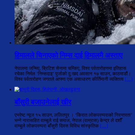
हिमालले चिनाएको निम्स दाई हिमालमै अस्ताए
नेपालमा जन्मिए, ब्रिटिश सेनामा चम्किए, विश्व पर्वतारोहणमा इतिहास
रचेका निर्मल ‘निम्सदाइ’ पुर्जाको दुःखद अवसान १७ साउन, काठमाडौं।
विश्व पर्वतारोहण जगतले आफ्ना एक असाधारण कीर्तिमानी व्यक्तित्व
[…]
बाँसुरी बजाउनेलाई खीर
एभरेष्ट न्यूज १५ साउन, ललितपुर । ‘किरात लोकपरम्पराको निरन्तरता’
भन्ने नारासहित वाम्बुले राई समाज, नेपाल (वाम्रास) केन्द्र ले दशौँ
वाम्बुले लोकपरम्परा बाँसुरी दिवस विविध सांस्कृतिक
[…]