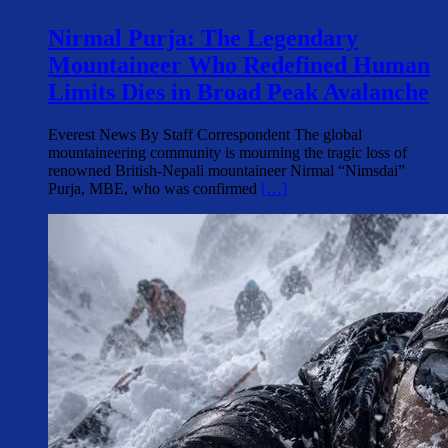
Nirmal Purja: The Legendary
Mountaineer Who Redefined Human
Limits Dies in Broad Peak Avalanche
Everest News By Staff Correspondent The global
mountaineering community is mourning the tragic loss of
renowned British-Nepali mountaineer Nirmal “Nimsdai”
Purja, MBE, who was confirmed
[…]