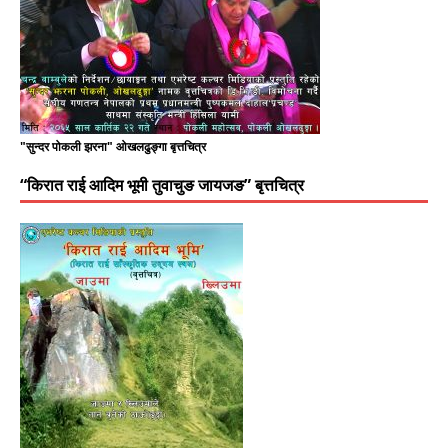
"सुन्दर पोकली झरना" ओखलढुङ्गा बृत्तचित्र
“किरात राई आदिम भूमी तुवाचुङ जायजङ” बृत्तचित्र