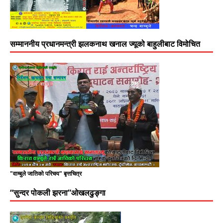
सम्माननीय प्रधानमन्त्री झलकनाथ खनाल ज्यूको बाहुलीबाट विमोचित
"वाम्बुले जातिको परिचय" बृत्तचित्र
“सुन्दर पोकली झरना”ओखलढुङ्गा