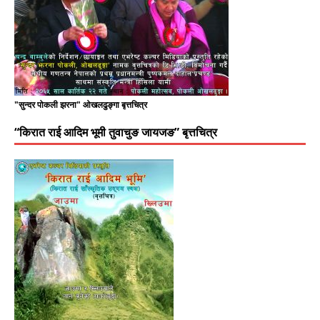
"सुन्दर पोकली झरना" ओखलढुङ्गा बृत्तचित्र
“किरात राई आदिम भूमी तुवाचुङ जायजङ” बृत्तचित्र