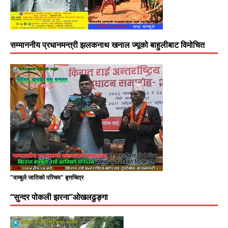
सम्माननीय प्रधानमन्त्री झलकनाथ खनाल ज्यूको बाहुलीबाट विमोचित
"वाम्बुले जातिको परिचय" बृत्तचित्र
“सुन्दर पोकली झरना”ओखलढुङ्गा