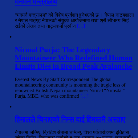
मनमनै मन्त्रालय
“मनमनै मन्त्रालय” को विशेष प्रर्दशन हुनेभएको छ । नेपाल नाट्यशाला
र नेपाल मातृगृह नेपालको संयुक्त आयोजनामा तथा श्री सौभाग्य सिहं
राईको लेखन तथा नाट्यकर्मी प्रवीण
[…]
Nirmal Purja: The Legendary
Mountaineer Who Redefined Human
Limits Dies in Broad Peak Avalanche
Everest News By Staff Correspondent The global
mountaineering community is mourning the tragic loss of
renowned British-Nepali mountaineer Nirmal “Nimsdai”
Purja, MBE, who was confirmed
[…]
हिमालले चिनाएको निम्स दाई हिमालमै अस्ताए
नेपालमा जन्मिए, ब्रिटिश सेनामा चम्किए, विश्व पर्वतारोहणमा इतिहास
रचेका निर्मल ‘निम्सदाइ’ पुर्जाको दुःखद अवसान १७ साउन, काठमाडौं।