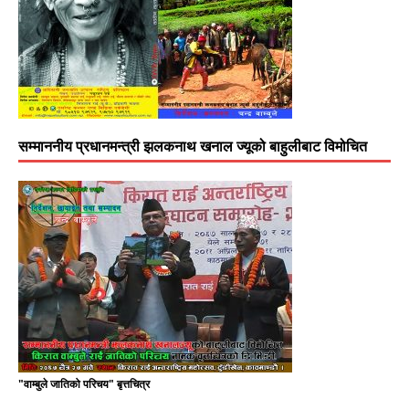
सम्माननीय प्रधानमन्त्री झलकनाथ खनाल ज्यूको बाहुलीबाट विमोचित
"वाम्बुले जातिको परिचय" बृत्तचित्र