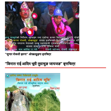
"सुन्दर पोकली झरना" ओखलढुङ्गा बृत्तचित्र
“किरात राई आदिम भूमी तुवाचुङ जायजङ” बृत्तचित्र