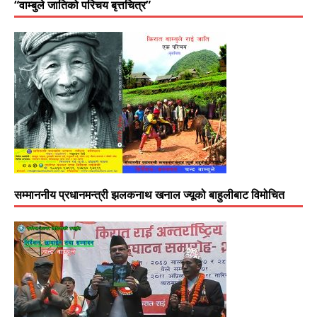
“वाम्बुले जातिको परिचय बृत्तचित्र”
सम्माननीय प्रधानमन्त्री झलकनाथ खनाल ज्यूको बाहुलीबाट विमोचित