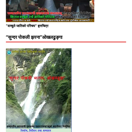
"वाम्बुले जातिको परिचय" बृत्तचित्र
“सुन्दर पोकली झरना”ओखलढुङ्गा