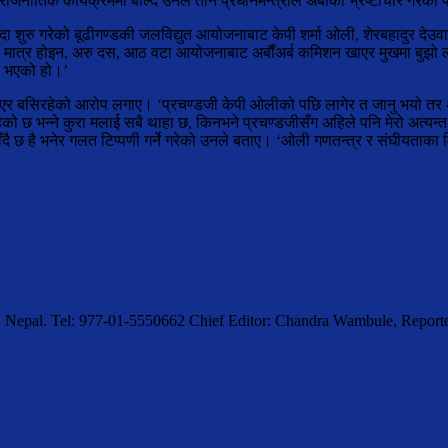
िक कार्यक्रममा बोल्दै उनले तीन प्रधानमन्त्रीले अर्बौंको भ्रष्टाचार गरेको 
शुरु गरेको बूढीगण्डकी जलविद्युत आयोजनाबाट केपी शर्मा ओली, शेरबहादुर देउवा 
 । यो मात्र होइन, अरु दस, आठ वटा आयोजनाबाट अर्बौंअर्ब कमिशन खाएर मुखमा बुझ
ा भएको हो।’
रोएर बसिरहेको आरोप लगाए। ‘प्रचण्डजी केपी ओलीको पछि लागेर त जानु भयो तर अहिल
हेको छ भन्ने कुरा मलाई सबै थाहा छ, किनभने प्रचण्डजीसँग अहिले पनि मेरो अत्यन्त
ाँदै छ है भनेर गलत टिप्पणी गर्ने गरेको उनले बताए। ‘ओली गणतन्त्र र संघीयताका वि
, Nepal. Tel: 977-01-5550662 Chief Editor: Chandra Wambule, Rep