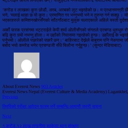
भट्टराईले आरोप लगाएका छन्। पालुङ्टार नगरपालिका-६ पौवाटारमा आयोजित राजनीत
‘करोड र लाखका कुरा छोडौं, अरब, अरबको लुट भइरहेको छ। म प्रधानमन्त्री छँदा 
भने, ‘मलाई थाहा छ यो कुरा। प्रमाणित गर भन्नुभयो भने म तुरुन्त गर्न सक्छु
भएकाहरुले कमिशनखोरसँगको साँठगाँठबाट मुलुक चलाएकाले अहिले यस्तो दुर्दश
अर्को फरक प्रसंगमा भट्टराईले केपी शर्मा ओलीसँगको संगतले प्रचण्ड धुरुधुरु 
बढि कुरा गर्‍यो नभन्नु होला। म उहाँको निवासमा गइरहेको हुन्छ। उहाँलाई के भइर
पर्नुभयो। ओलीले पछारेको पछारै छन्।’ बाहिरबाट देख्नेले बाबुराम पनि नेकपामा ज
बर्बाद भयो कमरेड भनेर प्रचण्डजी सँधै बिलौना गर्नुहुन्छ।’ (सुन्दर मेडियाबाट)
About Everest News
903 Articles
Everest News Nepal (Everest Culture & Media Academy) Lagankhel
Previous
त्रिविको परीक्षा आवेदन फारम भर्ने सम्बन्धि अत्यन्तै जरुरी सूचना
Next
१ करोड १२ लाख लगानीमा साकेला थान संरक्षण