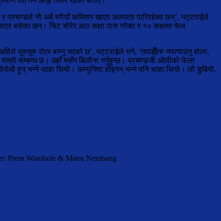
प्रमाण पेश गर्न आफू तयार रहेको बताए।
र प्रचण्डले नौ अर्ब रुपैयाँ कमिशन खाएर अलपत्र पारिरहेका छन्’, भट्टराईले
ो लाएर बसेका छन्। चिट चोरेर आठ कक्षा पास गरेका र १० कक्षामा फेल
े धुरुधुरु रोएर बस्नु भएको छ’, भट्टराईले भने, ‘तपाईँहरु नपत्याउनु होला,
 राम्रो सम्बन्ध छ। उहाँ मसँग बिलौना गर्नुहुन्छ। प्रचण्डजी ओलीको फेला
रोधी हुन् भन्ने थाहा थियो। कम्युनिष्ट होइनन् भन्ने पनि थाहा थियो। लौ डुबियो,
orter: Prem Wambule & Manu Nembang