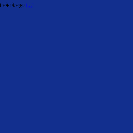
हले समेत फेसबुक
[…]