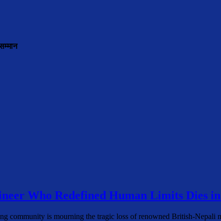
सम्मान
neer Who Redefined Human Limits Dies in
ing community is mourning the tragic loss of renowned British-Nepal