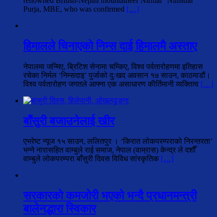
renowned British-Nepali mountaineer Nirmal “Nimsdai”
Purja, MBE, who was confirmed
[…]
हिमालले चिनाएको निम्स दाई हिमालमै अस्ताए
नेपालमा जन्मिए, ब्रिटिश सेनामा चम्किए, विश्व पर्वतारोहणमा इतिहास
रचेका निर्मल ‘निम्सदाइ’ पुर्जाको दुःखद अवसान १७ साउन, काठमाडौं।
विश्व पर्वतारोहण जगतले आफ्ना एक असाधारण कीर्तिमानी व्यक्तित्व
[…]
बाँसुरी बजाउनेलाई खीर
एभरेष्ट न्यूज १५ साउन, ललितपुर । ‘किरात लोकपरम्पराको निरन्तरता’
भन्ने नारासहित वाम्बुले राई समाज, नेपाल (वाम्रास) केन्द्र ले दशौँ
वाम्बुले लोकपरम्परा बाँसुरी दिवस विविध सांस्कृतिक
[…]
सरकारको कमजोरी भएको भन्दै प्रधानमन्त्री
बालेनद्धारा स्विकार