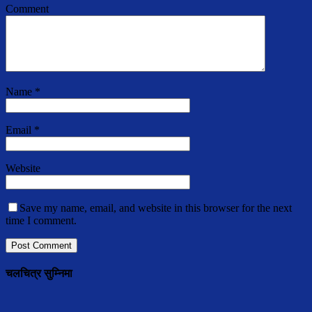
Comment
Name
*
Email
*
Website
Save my name, email, and website in this browser for the next
time I comment.
चलचित्र सुम्निमा