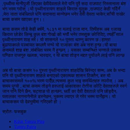
,पृथ्वीमा मानीपुजी लिएका देवीदेवताले मेरो पनि पुरै सदा राजपाट रिस्तानाता बंश
भंग भस्म गरोस् ।यो पृथ्वीनारायण शाहले किरात मुलुक ,राजपाट केही गर्दिनँ
,मेरा नाता संबंधितले पनि सदासदा मान्नेछन भनेर देवी देवता भाकेर,साँची राखेर
बाचा कसम खाएका हुन।।
बाचा कसम तोडे केही बर्षमै, १८३१ मा मलाई राजा मान, तिमीहरू अब ९लाख
किरात छोडेर लिम्बू कुल बंश गोर्खा को भयौं भनेर तमसुक कोरिदिए, त्यहीँ साल
पृथ्वीनारायण शाह मरे। यो शासनले १० पुस्ता थाम्नु कारण छ।हाम्रा
बुढापाकाले पञ्चायत कालमै भन्थे यो राजाका बंश अब नाश हुन्छ।यो बाचा
कसमले शाह बंश ,संबंधित भस्म नै हुन्छन् । यसका सम्बन्धित भन्नाले उसका
पण्डित राजगुरु खलक, भारदार, र यो बाचा तोड्न मद्दत पुर्याउने लाई पनि लाग्छ
।
अब यो बाचा कसम १० पुस्ता पृथ्वीनारायण शाहदेखि बिरेन्द्र सम्म, अब के भन्दा
पनि यो पृथ्वीनारायण शाहले बनाएको एकात्मक शासन टिक्तैन, बरु यो
बाचाकासमले १००% भस्म पार्दैछ,त्यसमा कुल भाइ समर्थितहरु नपरोस् । अब
समय पुग्यो , बाचा कसम तोड्ने हरुलाई आकाशका तेत्तीस कोटि देवतहरुले स्वर्ग
जान पनि दिने छैन, चट्याङ पो हान्छन, धर्ती का देवी देवताले पनि छोड्दैन,
पतालका नागनागेनीले डस्नेछन, भुकम्प ल्याएर जे गरेर भस्म पार्नेझन। यो
बाचाकसम यो देवभुमीमा गरिएको हो ।
स्रोतः फसबुक
Kirat Tamra Ptra
Tamra Patra