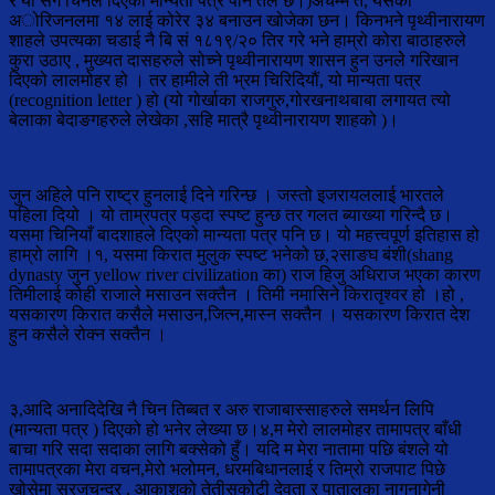
र यो संगै चिनले दिएको मान्यता पत्र पनि तल छ।)अचम्म त, यसको
अोरिजनलमा १४ लाई कोरेर ३४ बनाउन खोजेका छन। किनभने पृथ्वीनारायण
शाहले उपत्यका चडाई नै बि सं १८१९/२० तिर गरे भने हाम्रो कोरा बाठाहरुले
कुरा उठाए , मुख्यत दासहरुले सोच्ने पृथ्वीनारायण शासन हुन उनलेे गरिखान
दिएको लालमोहर हो । तर हामीले ती भ्रम चिरिदियौं, यो मान्यता पत्र
(recognition letter ) हो (यो गोर्खाका राजगुरु,गोरखनाथबाबा लगायत त्यो
बेलाका बेदाङगहरुले लेखेका ,सहि मात्रै पृथ्वीनारायण शाहको )।
जुन अहिले पनि राष्ट्र हुनलाई दिने गरिन्छ । जस्तो इजरायललाई भारतले
पहिला दियो । यो ताम्रपत्र पड्दा स्पष्ट हुन्छ तर गलत ब्याख्या गरिन्दै छ।
यसमा चिनियाँ बादशाहले दिएको मान्यता पत्र पनि छ। यो महत्त्वपूर्ण इतिहास हो
हाम्रो लागि ।१, यसमा किरात मुलुक स्पष्ट भनेको छ,२साङघ बंशी(shang
dynasty जुन yellow river civilization का) राज हिजु अधिराज भएका कारण
तिमीलाई कोही राजाले मसाउन सक्तैन । तिमी नमासिने किरातृश्वर हो ।हो ,
यसकारण किरात कसैले मसाउन,जित्न,मास्न सक्तैन । यसकारण किरात देश
हुन कसैले रोक्न सक्तैन ।
३,आदि अनादिदेखि नै चिन तिब्बत र अरु राजाबास्साहरुले समर्थन लिपि
(मान्यता पत्र ) दिएको हो भनेर लेख्या छ।४,म मेरो लालमोहर तामापत्र बाँधी
बाचा गरि सदा सदाका लागि बक्सेको हुँ। यदि म मेरा नातामा पछि बंशले यो
तामापत्रका मेरा वचन,मेरो भलोमन, धरमबिधानलाई र तिम्रो राजपाट पिछे
खोसेमा सुरजचन्द्र , आकाशको तेतीसकोटी देवता र पातालका नागनागेनी