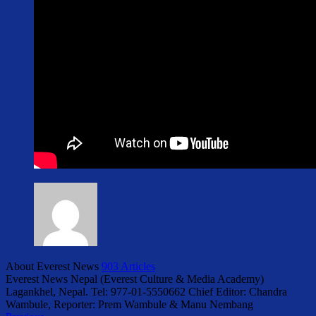
About Everest News
903 Articles
Everest News Nepal (Everest Culture & Media Academy)
Lagankhel, Nepal. Tel: 977-01-5550662 Chief Editor: Chandra
Wambule, Reporter: Prem Wambule & Manu Nembang