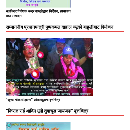
चलचित्र निर्देशक चन्द्र वाम्बुलेद्धारा निर्देशन, छायाकन
तथा सम्पादन
सम्माननीय प्रधानमन्त्री पुष्पकमल दाहाल ज्यूको बाहुलीबाट विमोचन
"सुन्दर पोकली झरना" ओखलढुङ्गा बृत्तचित्र
“किरात राई आदिम भूमी तुवाचुङ जायजङ” बृत्तचित्र