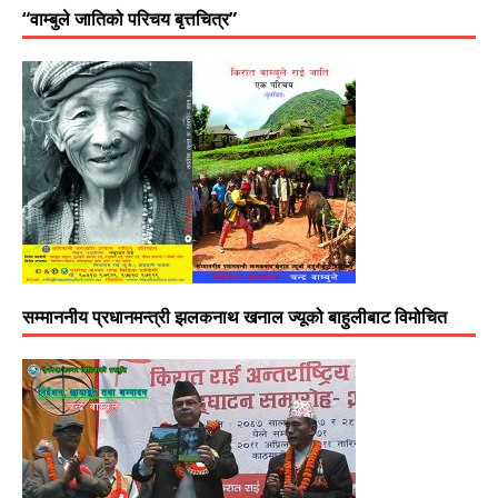
“वाम्बुले जातिको परिचय बृत्तचित्र”
सम्माननीय प्रधानमन्त्री झलकनाथ खनाल ज्यूको बाहुलीबाट विमोचित