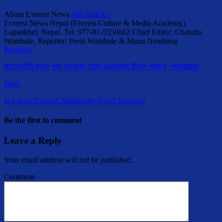
About Everest News
904 Articles
Everest News Nepal (Everest Culture & Media Academy)
Lagankhel, Nepal. Tel: 977-01-5550662 Chief Editor: Chandra
Wambule, Reporter: Prem Wambule & Manu Nembang
Previous
काठमाडौंमै तयार भयो सिसामा टेकेर आकासमा हिँड्न सकिने ‘स्काइवाक’
Next
Is a great Enough Matrimony Good Enough?
Be the first to comment
Leave a Reply
Your email address will not be published.
Comment