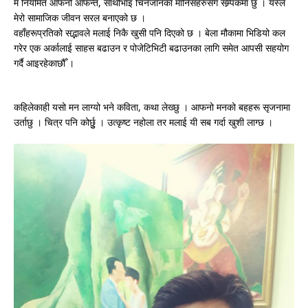
म नियमित आफनो आफन्त, साथीभाइ चिनजानका मानिसहरुसँग सम्र्पकमा छु । यस्ले
मेरो सामाजिक जीवन सरल बनाएको छ ।
वहाँहरूप्रतिको सद्भावले मलाई निकै खुसी पनि दिएको छ । बेला मौकामा भिडियो कल
गरेर एक अर्कालाई साहस बढाउन र पोजेटिभिटी बढाउनका लागि समेत आपसी सहयोग
गर्दै आइरहेकाछौँ ।
कहिलेकाही यसो मन लाग्यो भने कविता, कथा लेख्छु । आफनो मनको बहहरू सृजनामा
उर्ताछु । चित्र पनि कोर्छुु । उत्कृष्ट नहोला तर मलाई यी सब गर्दा खुशी लाग्छ ।