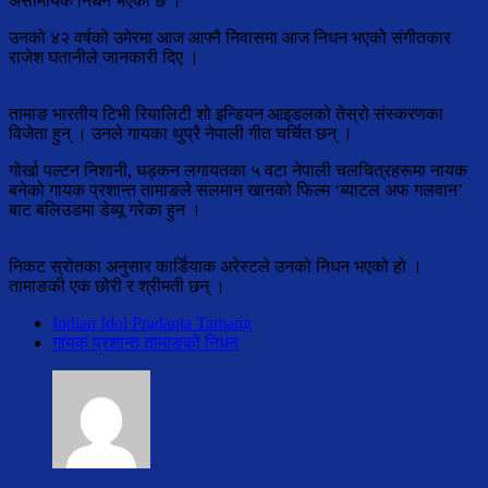
असामयिक निधन भएको छ ।
उनको ४२ वर्षको उमेरमा आज आफ्नै निवासमा आज निधन भएको संगीतकार
राजेश घतानीले जानकारी दिए ।
तामाङ भारतीय टिभी रियालिटी शो इन्डियन आइडलको तेस्रो संस्करणका
विजेता हुन् । उनले गायका थुप्रै नेपाली गीत चर्चित छन् ।
गोर्खा पल्टन निशानी, धड्कन लगायतका ५ वटा नेपाली चलचित्रहरूमा नायक
बनेको गायक प्रशान्त तामाङले सलमान खानको फिल्म ‘ब्याटल अफ गलवान’
बाट बलिउडमा डेब्यू गरेका हुन ।
निकट स्रोतका अनुसार कार्डियाक अरेस्टले उनको निधन भएको हो ।
तामाङकी एक छोरी र श्रीमती छन् ।
Indian Idol Pradanta Tamang
गायक प्रशान्त तामाङको निधन