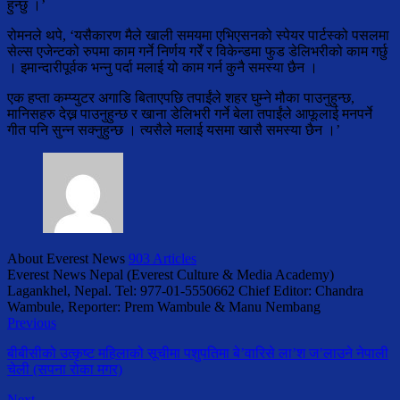
हुन्छु ।’
रोमनले थपे, ‘यसैकारण मैले खाली समयमा एभिएसनको स्पेयर पार्टस्को पसलमा
सेल्स एजेन्टको रुपमा काम गर्ने निर्णय गरेँ र विकेन्डमा फुड डेलिभरीको काम गर्छु
। इमान्दारीपूर्वक भन्नु पर्दा मलाई यो काम गर्न कुनै समस्या छैन ।
एक हप्ता कम्प्युटर अगाडि बिताएपछि तपाईंले शहर घुम्ने मौका पाउनुहुन्छ,
मानिसहरु देख्न पाउनुहुन्छ र खाना डेलिभरी गर्ने बेला तपाईंले आफूलाई मनपर्ने
गीत पनि सुन्न सक्नुहुन्छ । त्यसैले मलाई यसमा खासै समस्या छैन ।’
About Everest News
903 Articles
Everest News Nepal (Everest Culture & Media Academy)
Lagankhel, Nepal. Tel: 977-01-5550662 Chief Editor: Chandra
Wambule, Reporter: Prem Wambule & Manu Nembang
Previous
बीबीसीको उत्कृष्ट महिलाको सूचीमा पशुपतिमा बे’वारिसे ला’श ज’लाउने नेपाली
चेली (सपना रोका मगर)
Next