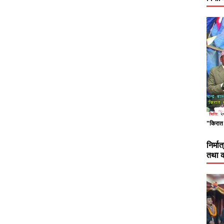
"किरात 
निर्म
तथा क