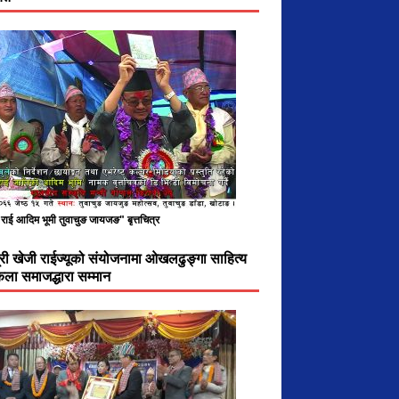
राई आदिम भूमी तुवाचुङ जायजङ" बृत्तचित्र
ात्री खेजी राईज्यूको संयोजनामा ओखलढुङ्गा साहित्य
ला समाजद्धारा सम्मान