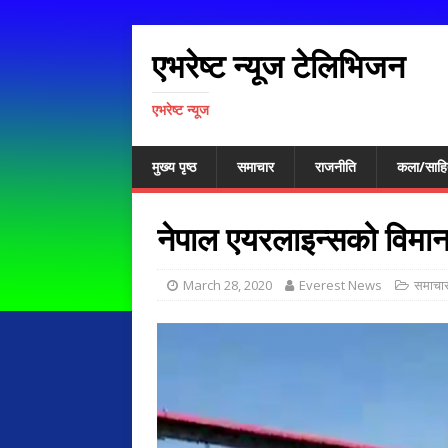
एभरेष्ट न्यूज टेलिभिजन
एभरेष्ट न्यूज
मुख्य पृष्ठ
समाचार
राजनीति
कला/साहि
नेपाल एयरलाइन्सको विमान 
March 28, 2020
Everest News
समाचा