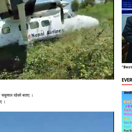
"Best
EVE
सबै सकुशल रहेको बताए ।
िए ।