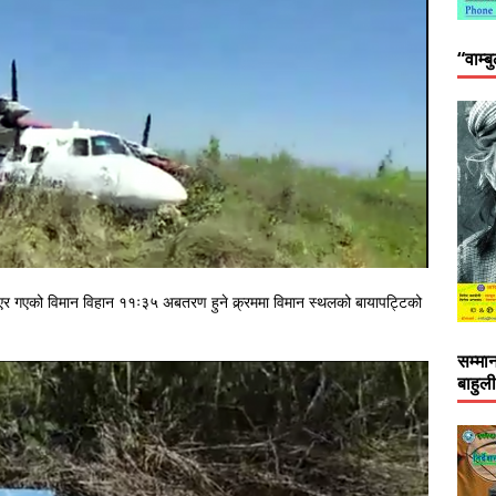
“वाम्ब
र गएको विमान विहान ११ः३५ अबतरण हुने क्र्रममा विमान स्थलको बायापट्टिको
सम्मा
बाहुल