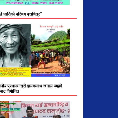
ुले जातिको परिचय बृत्तचित्र”
ननीय प्रधानमन्त्री झलकनाथ खनाल ज्यूको
ीबाट विमोचित