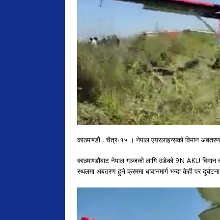
काठमाण्डौै , चैत्र-१५ । नेपाल एयरलाइन्सको विमान अबतरण 
काठमाण्डौैबाट नेपाल गञ्जको लागि उडेको 9N AKU विमान द
स्थलमा अबतरण हुने क्रममा धावानमार्ग भन्दा केही पर दुर्घट