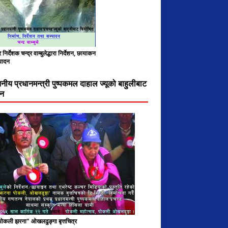
निर्देशक चन्द्र वाम्बुलेद्धारा निर्देशन, छायाकन
पादन
ननीय प्रधानमन्त्री पुष्पकमल दाहाल ज्यूको बाहुलीबाट
चन
 पोकली झरना" ओखलढुङ्गा बृत्तचित्र