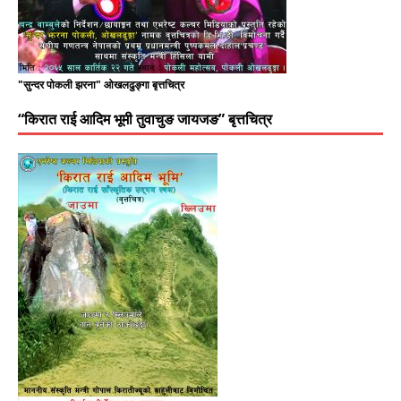
"सुन्दर पोकली झरना" ओखलढुङ्गा बृत्तचित्र
“किरात राई आदिम भूमी तुवाचुङ जायजङ” बृत्तचित्र