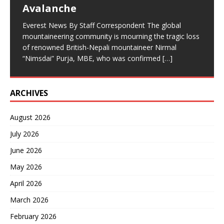
लोकपरम्परा बाँसुरी दिवस विविध सांस्कृतिक
साहले समेत फेसबुक
[…]
[…]
भएको झडपमा प्रहरीको गोली लागेर एक जनाको मृत्यु भएको छ भने
Avalanche
पर्वतारोहण जगतले आफ्ना एक असाधारण कीर्तिमानी व्यक्तित्व
[…]
सर्वसाधारण र सुरक्षाकर्मीसहित अन्य धेरै जना घाइते
[…]
Everest News By Staff Correspondent The global
mountaineering community is mourning the tragic loss
of renowned British-Nepali mountaineer Nirmal
“Nimsdai” Purja, MBE, who was confirmed
[…]
ARCHIVES
August 2026
July 2026
June 2026
May 2026
April 2026
March 2026
February 2026