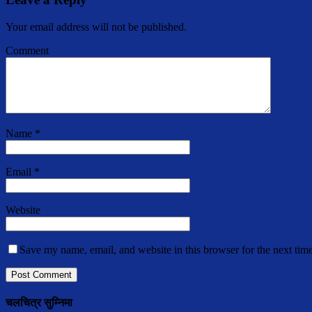
Your email address will not be published.
Comment
Name
*
Email
*
Website
Save my name, email, and website in this browser for the next tim
चलचित्र सुम्निमा