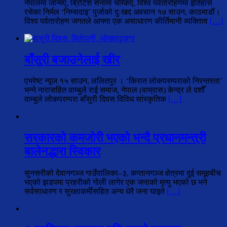
नेपालमा जन्मिए, ब्रिटिश सेनामा चम्किए, विश्व पर्वतारोहणमा इतिहास
रचेका निर्मल ‘निम्सदाइ’ पुर्जाको दुःखद अवसान १७ साउन, काठमाडौं।
विश्व पर्वतारोहण जगतले आफ्ना एक असाधारण कीर्तिमानी व्यक्तित्व
[…]
बाँसुरी बजाउनेलाई खीर
एभरेष्ट न्यूज १५ साउन, ललितपुर । ‘किरात लोकपरम्पराको निरन्तरता’
भन्ने नारासहित वाम्बुले राई समाज, नेपाल (वाम्रास) केन्द्र ले दशौँ
वाम्बुले लोकपरम्परा बाँसुरी दिवस विविध सांस्कृतिक
[…]
सरकारको कमजोरी भएको भन्दै प्रधानमन्त्री
बालेनद्धारा स्विकार
सुनसरीको देवानगञ्ज गाउँपालिका–३, कप्तानगञ्ज क्षेत्रमा दुई समूहबीच
भएको झडपमा प्रहरीको गोली लागेर एक जनाको मृत्यु भएको छ भने
सर्वसाधारण र सुरक्षाकर्मीसहित अन्य धेरै जना घाइते
[…]