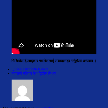
भिडियोलाई लाइक र च्यानेललाई सब्सक्राइब गर्नुहोला धन्यवाद ।
Queen Elizabeth II died
महारानी एलिजा बेथ द्धितीय निधन