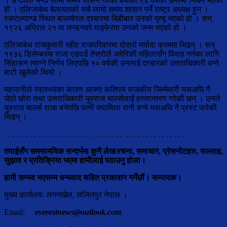
। ७ दशक भन्दा लामो समय शासन गरेको बेथको ९६ वर्षको उमेरमा निधन भएको
हो । एलिजाबेथ बेलायतको सबै लामो समय शासन गर्ने राष्ट्र अध्यक्ष हुन ।
स्कटल्याण्ड स्थित बालमोरल दरबारमा बिहीबार उनको मृत्यू भएको हो । सन्
१९२६ अप्रिल २१ मा लन्डनको माइफेरमा उनको जन्म भएको हो ।
एलिजाबेथ राजकुमारी रहँदा राजपरिवारमा दोस्रो मर्यादा क्रममा थिइन् । सन्
१९३६ डिसेम्बरमा राजा एडवर्ड तेस्रोले अमेरिकी महिलासँग विवाह गर्नका लागि
सिंहासन त्याग्ने निर्णय लिएपछि १० वर्षकी उनलाई दरबारको उत्तराधिकारी बन्ने
बाटो खुलेको थियो ।
महारानीले स्वास्थ्यका कारण आफ्ना कतिपय राजकीय जिम्मेवारी यसअघि नै
जेठो छोरा तथा उत्तराधिकारी युवराज चार्ल्सलाई हस्तान्तरण गरेकी छन् । उनले
युवराज चार्ल्स राजा बनेपछि पत्नी क्यामिला रानी बन्ने यसअघि नै प्रस्ट पारेकी
थिइन् ।
. . . . . . . . . . . . . . . . . . . . . . . . . . . . . . . . . . . . . . . . . . . .
तपाईसँग
समसामयिक
सन्दर्भमा
कुनै
लेख
\
रचना
,
समाचार
,
प्रेस
नोटहरु
,
सल्लाह
,
सुझाव
र
प्रतिक्रिया
भएमा
हामीलाई
पठाउनु होला
।
हामी
सम्भव
भएसम्म
धन्यवाद सहित
प्रकाशन
गर्नेछौं
।
सम्पादक
।
मुख्य कार्यलयः लगनखेल, ललितपुर नेपाल ।
Email:
everestnews@outlook.com