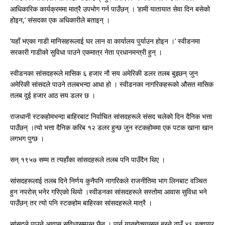
आधिकारिक कार्यक्रममा मात्रै उपभोग गर्न पाउँछन् । ‘हामी यातायात सेवा दिन बसेको
होइन,’ संसदका एक अधिकारीले बताइन् ।
‘यहाँ भएका गाडी मानिसहरूलाई घर लान वा कार्यालय पुर्याउन होइन ।’ स्वीडनमा
सरकारी गाडीको सुविधा पाउने एकमात्र नेता प्रधानमन्त्री हुन् ।
स्वीडनका सांसदहरूले मासिक ६ हजार नौ सय अमेरिकी डलर तलब बुझ्छन् जुन
अमेरिकी सांसदले पाउने तलबभन्दा आधा हो । स्वीडनका नागरिकहरूको औसत मासिक
तलब दुई हजार आठ सय डलर छ ।
राजधानी स्टकहोमभन्दा बाहिरबाट निर्वाचित सांसदहरूले संसद चलेको दिन दैनिक भत्ता
पाउँछन् ।त्यो भत्ता दैनिक करिब १२ डलर हुन्छ जुन स्टकहोममा एक पटक खाना खान
लगभग पुग्छ ।
सन् १९५७ सम्म त त्यहाँका सांसदहरूले तलब पनि पाउँदैन थिए ।
सांसदहरूलाई तलब दिने निर्णय कुनैपनि नागरिकले राजनीतिमा भाग लिनबाट वञ्चित
हुन नपरोस् भनेर गरिएको थियो ।स्वीडनका सांसदहरूले सस्तोमा आवास सुविधा भने
पाउँछन् तर त्यो पनि स्टकहोम बाहिरका सांसदहरूले मात्रै ।
सांसदले पाउने आवास सुविधासम्पन्न छैन । पार्न यानहोक्यान्सन बस्ने ठाउँ ४६ स्क्वायर