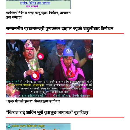
चलचित्र निर्देशक चन्द्र वाम्बुलेद्धारा निर्देशन, छायाकन
तथा सम्पादन
सम्माननीय प्रधानमन्त्री पुष्पकमल दाहाल ज्यूको बाहुलीबाट विमोचन
"सुन्दर पोकली झरना" ओखलढुङ्गा बृत्तचित्र
“किरात राई आदिम भूमी तुवाचुङ जायजङ” बृत्तचित्र