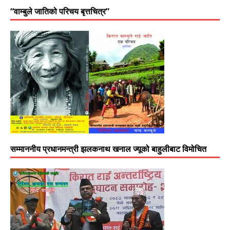
“वाम्बुले जातिको परिचय बृत्तचित्र”
सम्माननीय प्रधानमन्त्री झलकनाथ खनाल ज्यूको बाहुलीबाट विमोचित