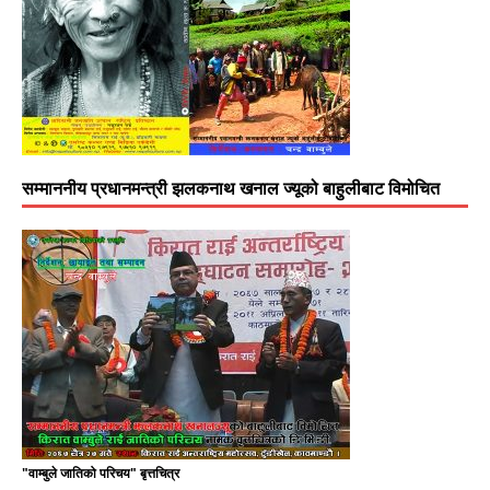
सम्माननीय प्रधानमन्त्री झलकनाथ खनाल ज्यूको बाहुलीबाट विमोचित
"वाम्बुले जातिको परिचय" बृत्तचित्र