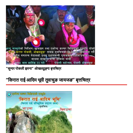
"सुन्दर पोकली झरना" ओखलढुङ्गा बृत्तचित्र
“किरात राई आदिम भूमी तुवाचुङ जायजङ” बृत्तचित्र