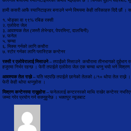
कारणले बजारमा स्यानिटाइजरको अभाव भइरहेको छ । चिनको वुहान सहरबाट सुरु
हामी कसरी आफै स्यानिटाइजर बनाउने भन्ने विषयमा केही तरिकाहरु दिदै छौं । साम
१. भोड्का वा ९९% रबिङ रक्सी
२. एलोवेरा जेल
३. आवश्यक तेल (जस्तै लेभेन्डर, पेपरमिन्ट, दालचिनी)
४. फनेल
५. चम्चा
६. मिक्स गर्नको लागि कचौरा
७. स्टोर गर्नका लागि प्लास्टिक कन्टेनर
रक्सी र एलोवेरालाई मिसाउने –
तपाईंको मिसाउने कचौरामा तीनभागको दुईभाग रक्स
हजुरमा निर्भर रहन्छ । फेरी तपाईले एलोवेरा जेल एक चम्चा थप्नु भयो भने मिश्रण
आवश्यक तेल राख्ने –
यति भएपछि तपाईले छानेको तेलको ८/१० थोपा तेल राख्ने 
फेरी केही थोपा थप्नुहोस ।
मिश्रण कन्टेनरमा राख्नुहोस –
फनेललाई कन्टरनरको माथि राखेर कन्टेनर नभरिएसम
जम्मा गरेर प्रयोग गर्न सक्नुहुनेछ । भक्तपुर न्यूजबाट