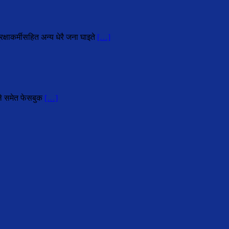
्षाकर्मीसहित अन्य धेरै जना घाइते
[…]
हले समेत फेसबुक
[…]