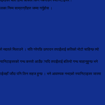
इरहेको बेला हामी आफैले किन नबनाउने स्यानिटाइजर ?
ा निम्म साम्राग्रीहरु जम्मा गर्नुहोस ।
 मद्दतले मिलाउने । यति गरेपछि उत्पादन तपाईंलाई कतिको मोटो चाहिन्छ त्यो
ानिटाइजरको गन्ध कस्तो आउँछ ?यदि तपाईंलाई बलियो गन्ध चाहानुहुन्छ भने
पाईजहाँ जाँदा पनि लिन सहज हुन्छ । भने आवश्यक नभएको स्यानिटाइजर जारमा