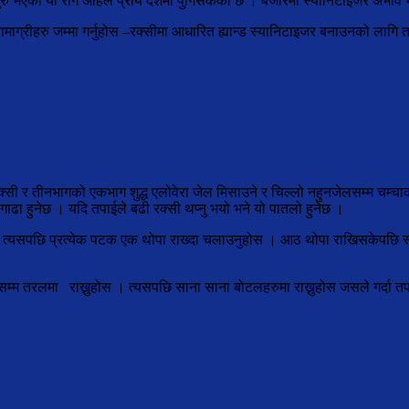
 भएको यो रोग अहिले प्राय देशमा पुगिसकेको छ । बजारमा स्यानिटाइजर अभाव भ
ाग्रीहरु जम्मा गर्नुहोस –रक्सीमा आधारित ह्यान्ड स्यानिटाइजर बनाउनको लागि तलक
ी र तीनभागको एकभाग शुद्ध एलोवेरा जेल मिसाउने र चिल्लो नहुनजेलसम्म चम्चाको
 गाढा हुनेछ । यदि तपाईले बढी रक्सी थप्नु भयो भने यो पातलो हुनेछ ।
। त्यसपछि प्रत्येक पटक एक थोपा राख्दा चलाउनुहोस । आठ थोपा राखिसकेपछि स्य
्म तरलमा राख्नुहोस । त्यसपछि साना साना बोटलहरुमा राख्नुहोस जसले गर्दा त