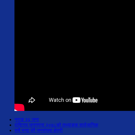
नुराङ ३६ जना
राष्ट्रिय जनगणना २०७८को तथ्याङ्क सार्वजानिक
सबै भन्दा धेरै जनसंख्या क्षेत्री