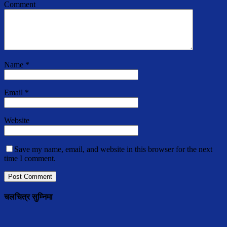
Comment
Name
*
Email
*
Website
Save my name, email, and website in this browser for the next
time I comment.
चलचित्र सुम्निमा