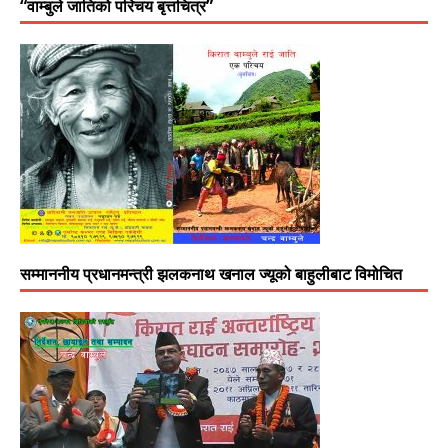
“वाम्बुले जातिको परिचय बृत्तचित्र”
सम्माननीय प्रधानमन्त्री झलकनाथ खनाल ज्यूको बाहुलीबाट विमोचित