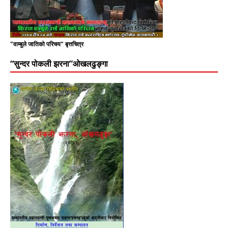
"वाम्बुले जातिको परिचय" बृत्तचित्र
“सुन्दर पोकली झरना”ओखलढुङ्गा