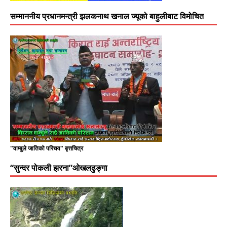
सम्माननीय प्रधानमन्त्री झलकनाथ खनाल ज्यूको बाहुलीबाट विमोचित
"वाम्बुले जातिको परिचय" बृत्तचित्र
“सुन्दर पोकली झरना”ओखलढुङ्गा