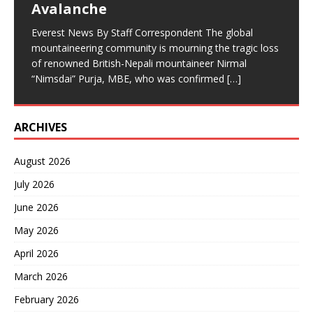
भएको झडपमा प्रहरीको गोली लागेर एक जनाको मृत्यु भएको छ भने
Avalanche
पर्वतारोहण जगतले आफ्ना एक असाधारण कीर्तिमानी व्यक्तित्व
[…]
सर्वसाधारण र सुरक्षाकर्मीसहित अन्य धेरै जना घाइते
[…]
Everest News By Staff Correspondent The global
mountaineering community is mourning the tragic loss
of renowned British-Nepali mountaineer Nirmal
“Nimsdai” Purja, MBE, who was confirmed
[…]
ARCHIVES
August 2026
July 2026
June 2026
May 2026
April 2026
March 2026
February 2026