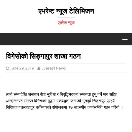
एभरेष्ट न्यूज टेलिभिजन
एभरेष्ट न्यूज
विगेसोको सिङ्गापुर शाखा गठन
June 29, 2019
Everest News
लामो समयदेखि असमान सेवा सुविधा र निवृद्धिभरणमा समानता हुनु पर्ने माग सहित
आन्दोलनरत संगठन विगेसाको मुद्धमा एकबद्धता जनाउदै भू्तपूर्व सिङ्गापुर प्रहरी
निरिक्षक पउलबहादुर घर्तीमगरको संयोजकमा १७ सदस्यीय कार्यसमिति गठन गरियो ।