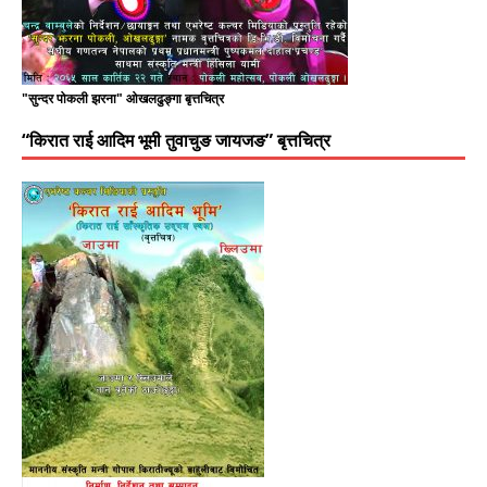
"सुन्दर पोकली झरना" ओखलढुङ्गा बृत्तचित्र
“किरात राई आदिम भूमी तुवाचुङ जायजङ” बृत्तचित्र