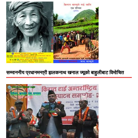
सम्माननीय प्रधानमन्त्री झलकनाथ खनाल ज्यूको बाहुलीबाट विमोचित