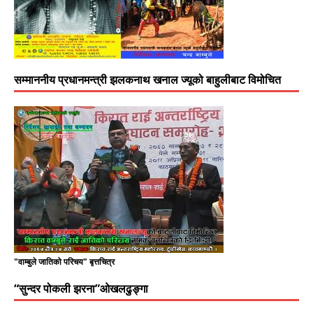
सम्माननीय प्रधानमन्त्री झलकनाथ खनाल ज्यूको बाहुलीबाट विमोचित
"वाम्बुले जातिको परिचय" बृत्तचित्र
“सुन्दर पोकली झरना”ओखलढुङ्गा