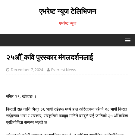
एभरेष्ट न्यूज टेलिभिजन
एभरेष्ट न्यूज
२५औँ_कवि पुरस्कार मंगलदर्शनलाई
December 7, 2024
Everest News
मंसिर २१, खोटाङ ।
किराती राई जाति भित्र ३६ भाषी राईहरू मध्ये हाल अस्तित्वमा रहेको २८ भाषी किरात
राईहरूमा भाषा र सस्कार, संस्कृतिले मजबुद मानिने वाम्बुले राई जातिको २५ औँ कविता
प्रतियोगिता सम्पन्न भएको छ ।
खोटाङको हलेसी तुवाचुङ नगरपालिका वडा नं–२ दाम्लिमा आयोजित प्रतियोगितामा