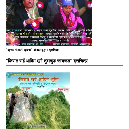
"सुन्दर पोकली झरना" ओखलढुङ्गा बृत्तचित्र
“किरात राई आदिम भूमी तुवाचुङ जायजङ” बृत्तचित्र