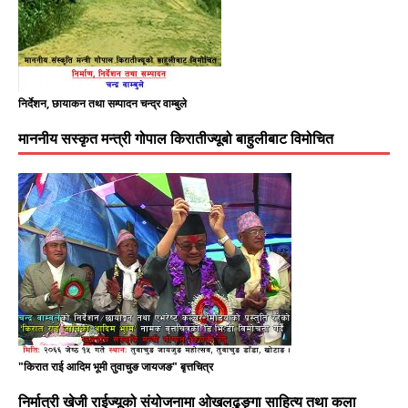
निर्देशन, छायाकन तथा सम्पादन चन्द्र वाम्बुले
माननीय सस्कृत मन्त्री गोपाल किरातीज्यूबो बाहुलीबाट विमोचित
"किरात राई आदिम भूमी तुवाचुङ जायजङ" बृत्तचित्र
निर्मात्री खेजी राईज्यूको संयोजनामा ओखलढुङ्गा साहित्य तथा कला