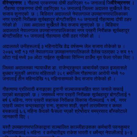
वीरेन्द्रनगर ।
गौहत्या प्रकरणमा दोषी ठहरिएका १० जनालाई जि
वीरेन्द्रनगर ।
गौहत्या प्रकरणमा दोषी ठहरिएका १० जनालाई जिल्ला अदालत सुर्खेतले कैद
सजाय सुनाएको छ । बिहिवार अदालतले नेपालगञ्ज उपमहानगरपालिकाका
नगर प्रहरी निरीक्षक सूर्यबहादुर बोगटीसहित १० जनालाई गौहत्यामा दोषी ठहर
गरेको हो ।ल्ला अदालत सुर्खेतले कैद सजाय सुनाएको छ । बिहिवार
अदालतले नेपालगञ्ज उपमहानगरपालिकाका नगर प्रहरी निरीक्षक सूर्यबहादुर
बोगटीसहित १० जनालाई गौहत्यामा दोषी ठहर गरेको हो ।
अदालतले उनीहरूलाई ३ महिनादेखि डेढ वर्षसम्म जेल सजाय तोकेको छ ।
२०७६ भदौ १३ गते नेपालगञ्ज उपमहानगरपालिकाले दैलेख पठाएका २ सय ९१
ओटा गाई मध्ये ३७ ओटा गाईहरु सुर्खेतका विभिन्न ठाउँमा मृत फेला परेका थिए ।
जिल्ला अदालतका न्यायाधीश डा. राजेन्द्रकुमार आचार्यको एकल इजलासले
बुधबार मुलुकी अपराध संहिताको २८९ बमोजिम गौहत्याका आरोपी मध्ये १०
जनालाई तीन महिनादेखि १६ महिनासम्मको कैद सजाय तोकेको हो ।
गौहत्यामा प्रतिवादी बनाइएका ढुवानी सञ्चालकसहित सात जनाले सफाई
पाएको बताइएको छ । जसमध्ये नगर प्रहरी निरीक्षक सूर्यबहादुर बोगटीलाई १
बर्ष ६ महिना, नगर प्रहरी सहायक निरीक्षक विकास गौतमलाई १ वर्ष, नगर
प्रहरी जवान चन्द्रबहादुर राना, शुसान्त शाही, सुवर्ण तारामीमगर र कमल
बयकलाई ६/६ महिना कैदको फैसला भएको श्रेष्तेदार यमप्रसाद बाँस्कोटाले
जानकारी दिए ।
यस्तै उपमहानगरपालिकाद्वारा सञ्चालित काञ्जीहाउसका कर्मचारी पवनकुमार
कनोजियालाई ५ महिना र कर्मचारीद्वय राकेश भारती र धर्मेन्द्र नेपालीलाई ३÷३