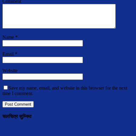
Comment
Name
*
Email
*
Website
Save my name, email, and website in this browser for the next
time I comment.
चलचित्र सुम्निमा