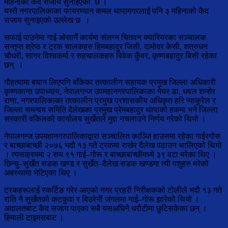
महिनाको कैद सजाय सुनाइएको छ ।
यस्तै नगरपालिकाका फायरम्यान कमल थापामगरलाई पनि ३ महिनाको कैद
सजाय सुनाइएको उल्लेख छ ।
सफाई पाउनेमा गाई ओसार्ने कार्यमा संलग्न चितवन क्यारियरका सञ्चालक
सन्तृप्त श्रेष्ठ र ट्रक चालकहरु हिमबहादुर जिसी, दामोदर केसी, शत्रुधन
चौधरी, सागर विश्वकर्मा र सहचालकहरु विवेक कुँवर, कृष्णबहादुर बिसी रहेका
छन् ।
गौहत्यामा बयान लिएपनि बाँकेका तत्कालीन सहायक प्रमुख जिल्ला अधिकारी
कृष्णकान्त उपाध्याय, नेपालगन्ज उपमहानगरपालिकाका मेयर डा. धवल शम्शेर
राणा, नगरपालिकाका तत्कालीन प्रमुख प्रशासकीय अधिकृत हरि प्याकुरेल र
जिल्ला समन्वय समिति दैलेखका प्रमुख प्रेमबहादुर थापाको हकमा भने जिल्ला
सरकारी वकिलको कार्यालय सुर्खेतले मुद्दा नचलाउने निर्णय गरेको थियो ।
नेपालगन्ज उपमहानगरपालिकाद्वारा सञ्चालित काञ्जि हाउसमा रहेका गाईरगोरू
र बाच्छाबाच्छी २०७६ भदौ १३ गते ट्रकमा राखेर दैलेख पठाउन थालिएको थियो
। त्यसक्रममा २ सय ९१ गाई–गोरू र बाच्छाबाच्छीमध्ये ३९ वटा मरेका थिए ।
छिन्चु–सुर्खेत सडक खण्ड र सुर्खेत–दैलेख सडक खण्डमा त्यी पशुहरु मरेको
अबस्थामा भेटिएका थिए ।
ट्रकहरूलाई स्कर्टिङ गरेर आएको नगर प्रहरी निरीक्षकको टोलीले भदौ १३ गते
राति नै सुर्खेतको कटकुवा र बिउरेनी जंगलमा गाई–गोरू झारेको थियो ।
अदालतबाट कैद सजाय पाएका सबै यसअघिनै धरौटीमा छुटिसकेका छन् ।
हिमाली टाइमसबाट ।