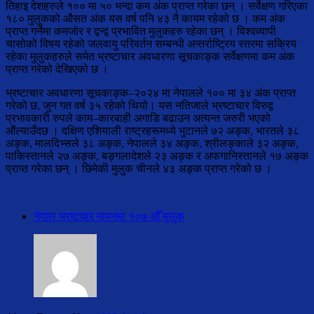
तिहाइ देशहरुले १०० मा ५० भन्दा कम अंक प्राप्त गरेका छन् । सर्वेक्षण गरिएका
१८० मुलुकको औसत अंक यस वर्ष पनि ४३ नै कायम रहेको छ । कम अंक
प्राप्त गर्नेमा कमजोर र द्वन्द्व प्रभावित मुलुकहरु रहेका छन् । विश्वव्यापी
चासोको विषय रहेको जलवायु परिवर्तन सम्बन्धी अन्तर्राष्ट्रिय स्तरमा सक्रिय
रहेका मुलुकहरुले समेत भ्रष्टाचार अवधारणा सूचकाङ्क सर्वेक्षणमा कम अंक
प्राप्त गरेको देखिएको छ ।
भ्रष्टाचार अवधारणा सूचकाङ्क–२०२४ मा नेपालले १०० मा ३४ अंक प्राप्त
गरेको छ, जुन गत वर्ष ३५ रहेको थियो। यस नतिजाले भ्रष्टाचार विरुद्व
प्रभावकारी रुपले काम–कारबाही अगाडि बढाउन अत्यन्त जरुरी भएको
औंल्याउँदछ । दक्षिण एशियाली राष्ट्रहरूमध्ये भुटानले ७२ अङ्क, भारतले ३८
अङ्क, मालदिभ्सले ३८ अङ्क, नेपालले ३४ अङ्क, श्रीलङ्काले ३२ अङ्क,
पाकिस्तानले २७ अङ्क, बङ्गलादेशले २३ अङ्क र अफगानिस्तानले १७ अङ्क
प्राप्त गरेका छन् । छिमेकी मुलुक चीनले ४३ अङ्क प्राप्त गरेको छ ।
नेपाल भ्रष्टचार मापनमा १०७ औँ मुलुक