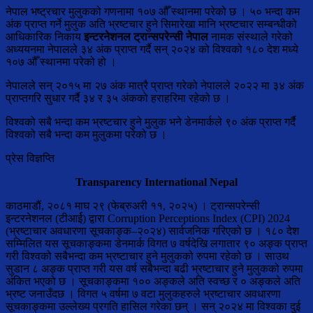
नेपाल भष्ट्रचार मुलुकको गणनामा १०७ औँ स्थानमा परेको छ । ५० भन्दा कम
अंक प्राप्त गर्ने मुलुक अति भ्रष्टचार हुने सिमारेखा मानि भ्रष्टचार सम्बन्धीको
आधिकारिक निकाय
इन्टरनेशनल ट्रान्सपरेन्सी नेपाल
नामक संस्थाले गरेको
अध्ययनमा नेपालले ३४ अंक प्राप्त गर्दै सन् २०२४ को विश्वको १८० देश मध्ये
१०७ औँ स्थानमा परेको हो ।
नेपालले सन् २०१५ मा २७ अंक मात्रै प्राप्त गरेको नेपालले २०२२ मा ३४ अंक
प्राप्तगरि सुधार गर्दै ३४ र ३५ अंकको हराहरिमा रहेको छ ।
विश्वको सबै भन्दा कम भ्रष्टचार हुने मुलुक भने डेनमार्कले ९० अंक प्राप्त गर्दै
विश्वको सबै भन्दा कम मुलुकमा परेको छ ।
प्रेस विज्ञप्ति
Transparency International Nepal
काठमाडौं, २०८१ माघ २९ (फेब्रुअरी ११, २०२५) । ट्रान्सपरेन्सी
इन्टरनेशनल (टीआर्ई) द्वारा Corruption Perceptions Index (CPI) 2024
(भ्रष्टाचार अवधारणा सूचकाङ्क–२०२४) सार्वजनिक गरिएको छ । १८० देश
सम्मिलित यस सूचकाङ्कमा डेनमार्क विगत ७ वर्षदेखि लगातार ९० अङ्क प्राप्त
गरी विश्वको सबैभन्दा कम भ्रष्टाचार हुने मुलुकको रुपमा रहेको छ । साउथ
सुडान ८ अङ्क प्राप्त गरी यस वर्ष सबैभन्दा बढी भ्रष्टाचार हुने मुलुकको रुपमा
अंकित भएको छ । सूचकाङ्कमा १०० अङ्कले अति स्वच्छ र ० अङ्कले अति
भ्रष्ट जनाउँदछ । विगत ५ वर्षमा ७ वटा मुलुकहरुले भ्रष्टाचार अवधारणा
सूचकाङ्कमा उल्लेख्य प्रगति हासिल गरेका छन् । सन् २०२४ मा विश्वका दुई