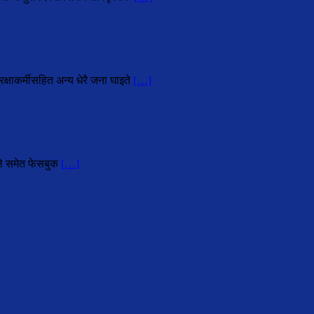
्षाकर्मीसहित अन्य धेरै जना घाइते
[…]
हले समेत फेसबुक
[…]