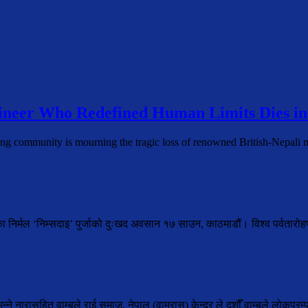
neer Who Redefined Human Limits Dies in
ing community is mourning the tragic loss of renowned British-Nepal
ेका निर्मल ‘निम्सदाइ’ पुर्जाको दुःखद अवसान १७ साउन, काठमाडौं। विश्व पर्वतार
े नारासहित वाम्बुले राई समाज, नेपाल (वाम्रास) केन्द्र ले दशौँ वाम्बुले लोकपरम्