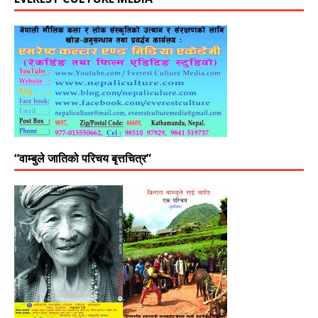
“वाम्बुले जातिको परिचय बृत्तचित्र”