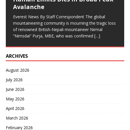
निर्मल ‘निम्सदाइ’ पुर्जाको दुःखद अवसान १७ साउन, काठमाडौं। विश्व
लोकपरम्परा बाँसुरी दिवस विविध सांस्कृतिक
[…]
भएको झडपमा प्रहरीको गोली लागेर एक जनाको मृत्यु भएको छ भने
Avalanche
पर्वतारोहण जगतले आफ्ना एक असाधारण कीर्तिमानी व्यक्तित्व
[…]
सर्वसाधारण र सुरक्षाकर्मीसहित अन्य धेरै जना घाइते
[…]
Everest News By Staff Correspondent The global
mountaineering community is mourning the tragic loss
of renowned British-Nepali mountaineer Nirmal
“Nimsdai” Purja, MBE, who was confirmed
[…]
ARCHIVES
August 2026
July 2026
June 2026
May 2026
April 2026
March 2026
February 2026