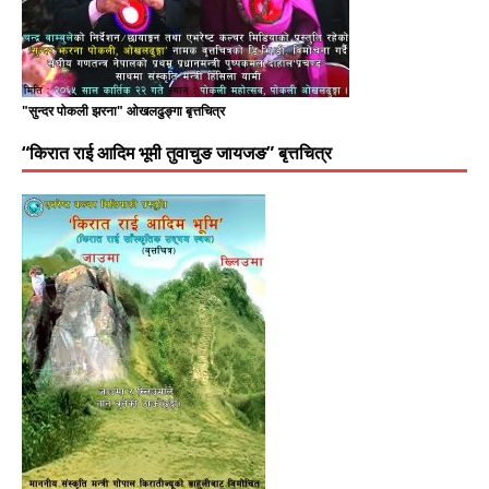
"सुन्दर पोकली झरना" ओखलढुङ्गा बृत्तचित्र
“किरात राई आदिम भूमी तुवाचुङ जायजङ” बृत्तचित्र