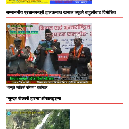
सम्माननीय प्रधानमन्त्री झलकनाथ खनाल ज्यूको बाहुलीबाट विमोचित
"वाम्बुले जातिको परिचय" बृत्तचित्र
“सुन्दर पोकली झरना”ओखलढुङ्गा