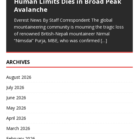
Human Limits Dies in Broad Peak
निर्मल ‘निम्सदाइ’ पुर्जाको दुःखद अवसान १७ साउन, काठमाडौं। विश्व
भएको झडपमा प्रहरीको गोली लागेर एक जनाको मृत्यु भएको छ भने
Avalanche
पर्वतारोहण जगतले आफ्ना एक असाधारण कीर्तिमानी व्यक्तित्व
[…]
सर्वसाधारण र सुरक्षाकर्मीसहित अन्य धेरै जना घाइते
[…]
Everest News By Staff Correspondent The global
mountaineering community is mourning the tragic loss
of renowned British-Nepali mountaineer Nirmal
“Nimsdai” Purja, MBE, who was confirmed
[…]
ARCHIVES
August 2026
July 2026
June 2026
May 2026
April 2026
March 2026
February 2026