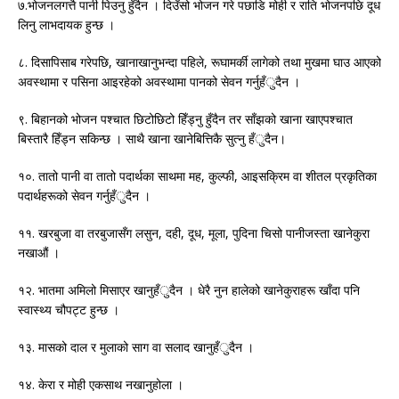
७.भोजनलगत्तै पानी पिउनु हुँदैन । दिउँसो भोजन गरे पछाडि मोही र राति भोजनपछि दूध
लिनु लाभदायक हुन्छ ।
८. दिसापिसाब गरेपछि, खानाखानुभन्दा पहिले, रूघामर्की लागेको तथा मुखमा घाउ आएको
अवस्थामा र पसिना आइरहेको अवस्थामा पानको सेवन गर्नुहँुदैन ।
९. बिहानको भोजन पश्चात छिटोछिटो हिँड्नु हुँदैन तर साँझको खाना खाएपश्चात
बिस्तारै हिँड्न सकिन्छ । साथै खाना खानेबित्तिकै सुत्नु हँुदैन।
१०. तातो पानी वा तातो पदार्थका साथमा मह, कुल्फी, आइसक्रिम वा शीतल प्रकृतिका
पदार्थहरूको सेवन गर्नुहँुदैन ।
११. खरबुजा वा तरबुजासँग लसुन, दही, दूध, मूला, पुदिना चिसो पानीजस्ता खानेकुरा
नखाऔं ।
१२. भातमा अमिलो मिसाएर खानुहँुदैन । धेरै नुन हालेको खानेकुराहरू खाँदा पनि
स्वास्थ्य चौपट्ट हुन्छ ।
१३. मासको दाल र मुलाको साग वा सलाद खानुहँुदैन ।
१४. केरा र मोही एकसाथ नखानुहोला ।