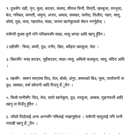
१. दूधसँगः दही, नुन, मुला, कटहर, सलाद, शीतल चिनी, तित्री, खरबुजा, तरभूजा,
बेल, नरिबल, कागती, जमुना, अनार, अमला, सक्खर, करौदा, तिलौरा, गहत, सातु,
कोदो, मुङ, मास, गहततेल, माछा, जस्ता खानेकुराको सेवन नगर्नुहोस् ।
यसैगरी दूधमा कुनै पनि परिकारसँग माछा, मासु अण्डा आदि खानु हुँदैन।
२.दहीसँग : चिया, कफी, दूध, पनीर, खिर, काँक्रा खरबुजा, मेवा ।
३. खिरसँगः रूख कटहर, भुइँकटहर, माछा–मासु, अमिलो फलफूल, सातु, मदिरा आदि
।
४. महसँग : समान मात्रामा घिउ, तेल, बोसो, अंगुर, कमलको बिउ, मुला, तातोपानी या
दूध, सक्खर, वर्षा कोपानी आदि पिउनु हँुदैन ।
५. चिसो पानीसँगः घिउ, तेल, तातो खानेकुरा, दूध, तरबुजा, अम्बक, मुङ्गफली आदि
खानु वा पिउँनु हुँदैन ।
६. जौको पिठोलाई अन्य अन्नसँग नमिलाई नखानुहोला । यसैगरी सातुलाई पनि पानी
नराखी खानु हँुदैन ।