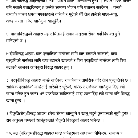
५. पाचनविरूद्ध आहारहरेक मान्छेमा पाचन क्षमता भिन्नभिन्न हुन्छ । कसैले गरिष्ठ भोजन
पनि मजाले पचाइदिन्छन् त कसैले सामान्य भोजन पनि पचाउन सक्दैनन् । यसर्थ
कमजोर पाचन क्षमता भएकाहरूले तारेको र भुटेको धेरै तेल हालेको माछा–मासु,
अण्डाजस्ता गरिष्ठ खानेकुरा खानुहुँदैन ।
६. मात्राविरूद्धको आहारः मह र घिउलाई समान मात्रामा सेवन गर्दा विषाक्त हुने
मानिएको छ ।
७.दोषविरूद्ध आहारः वात प्रकृतिको मान्छेका लागि वात बढाउने खालको, कफ
प्रकृतिको मान्छेका लागि कफ बढाउने खालको र पित्त प्रकृतिको मान्छेका लागि पित्त
बढाउने खालको खानेकुरा विरूद्ध आहार हुन् ।
८. प्रकृतिविरूद्ध आहारः मान्छे सात्विक, राजसिक र तामसिक गरेर तीन प्रकृतिको छ ।
सात्विक प्रकृतिको मान्छेलाई तारेको र भूटेको, गरिष्ठ र उत्तेजक खानेकुरा दिँदा त्यो
खाना गरिष्ठ हुन जान्छ भने राजसिक व्यक्तिलाई सादा खानादिँदा त्यो खाना पनि विरूद्ध
खाना हुन्छ ।
९.विकृति(रोग)विरूद्ध आहारः हरेक रोगमा खानुहुने र खानु नहुने कुराहरूको सूची हुन्छ ।
रोग अनुरूप नभएको खानेहुरूलाई विकृति विरूद्धको आहार भनिन्छ ।
१०. बल (परिश्रम)विरूद्ध आहारः मान्छे परिश्रमका आधारमा निष्क्रिय, सामान्य र