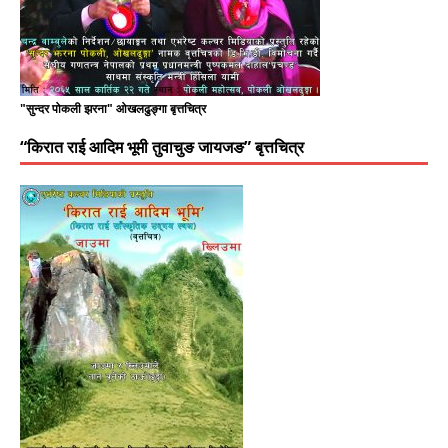
"सुन्दर पोकली झरना" ओखलढुङ्गा बृत्तचित्र
“किरात राई आदिम भूमी तुवाचुङ जायजङ” बृत्तचित्र