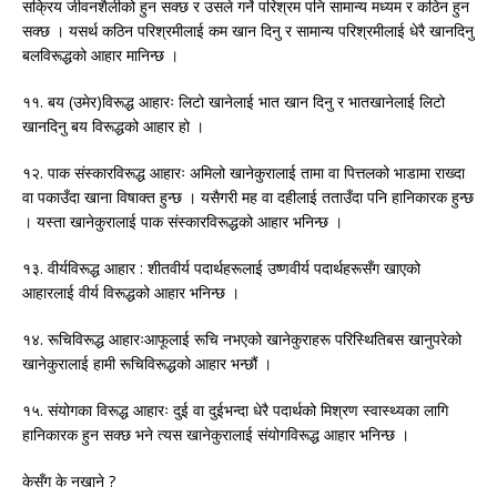
सक्रिय जीवनशैलीको हुन सक्छ र उसले गर्ने परिश्रम पनि सामान्य मध्यम र कठिन हुन
सक्छ । यसर्थ कठिन परिश्रमीलाई कम खान दिनु र सामान्य परिश्रमीलाई धेरै खानदिनु
बलविरूद्धको आहार मानिन्छ ।
११. बय (उमेर)विरूद्ध आहारः लिटो खानेलाई भात खान दिनु र भातखानेलाई लिटो
खानदिनु बय विरूद्धको आहार हो ।
१२. पाक संस्कारविरूद्ध आहारः अमिलो खानेकुरालाई तामा वा पित्तलको भाडामा राख्दा
वा पकाउँदा खाना विषाक्त हुन्छ । यसैगरी मह वा दहीलाई तताउँदा पनि हानिकारक हुन्छ
। यस्ता खानेकुरालाई पाक संस्कारविरूद्धको आहार भनिन्छ ।
१३. वीर्यविरूद्ध आहार : शीतवीर्य पदार्थहरूलाई उष्णवीर्य पदार्थहरूसँग खाएको
आहारलाई वीर्य विरूद्धको आहार भनिन्छ ।
१४. रूचिविरूद्ध आहारःआफूलाई रूचि नभएको खानेकुराहरू परिस्थितिबस खानुपरेको
खानेकुरालाई हामी रूचिविरूद्धको आहार भन्छौं ।
१५. संयोगका विरूद्ध आहारः दुई वा दुईभन्दा धेरै पदार्थको मिश्रण स्वास्थ्यका लागि
हानिकारक हुन सक्छ भने त्यस खानेकुरालाई संयोगविरूद्ध आहार भनिन्छ ।
केसँग के नखाने ?