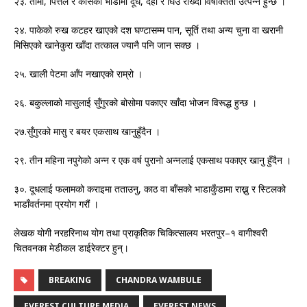
२३. तामा, पित्तल र काँसको भाँडोमा दूध, दही र घिउ राख्दा विषाक्तता उत्पन्न हुन्छ ।
२४. पाकेको रुख कटहर खाएको दश घण्टासम्म पान, सूर्ति तथा अन्य चुना वा खरानी
मिसिएको खानेकुरा खाँदा तत्काल ज्यानै पनि जान सक्छ ।
२५. खाली पेटमा आँप नखाएको राम्रो ।
२६. बकुल्लाको मासुलाई सुँगुरको बोसोमा पकाएर खाँदा भोजन विरूद्ध हुन्छ ।
२७.सुँगुरको मासु र बयर एकसाथ खानुहुँदैन ।
२९. तीन महिना नपुगेको अन्न र एक वर्ष पुरानो अन्नलाई एकसाथ पकाएर खानु हुँदैन ।
३०. दूधलाई फलामको कराइमा तताउनु, काठ वा बाँसको भाडाकुँडामा राख्नु र स्टिलको
भाडाँवर्तनमा प्रयोग गरौं ।
लेखक योगी नरहरिनाथ योग तथा प्राकृतिक चिकित्सालय भरतपुर–१ वागीश्वरी
चितवनका मेडीकल डाईरेक्टर हुन्।
BREAKING
CHANDRA WAMBULE
EVEREST CULTURE MEDIA
EVEREST NEWS