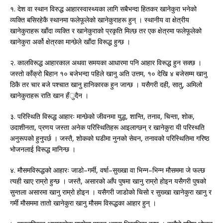
१. देश वा स्थान विरुद्ध आहारस्वास्थ्यका लागि सबैभन्दा हितकर खानेकुरा भनेको
व्यक्ति बसिरहेकै स्थानमा फलेफूलेको खानेकुराहरू हुन् । स्थानीय वा क्षेत्रीय
खानेकुराहरू खाँदा व्यक्ति र खानेकुराको प्रकृति मिल्छ तर एक क्षेत्रमा फलेफूलेको
खानेकुरा अर्को क्षेत्रका मान्छेले खाँदा विरूद्ध हुन्छ ।
२. कालविरूद्ध आहारकाल अथवा समयका आधारमा पनि आहार विरूद्ध हुन सक्छ ।
जस्तो काँक्रो बिहान १० बजेभन्दा पहिले खानु अति उत्तम, १० देखि ४ बजेसम्म खानु
ठिकै तर चार बजे पश्चात खानु हानिकारक हुन जान्छ । यसैगरी दही, सातु, अमिलो
खानेकुराहरू राति खान हँुदैन ।
३. परिस्थिति विरूद्ध आहारः मान्छेको जीवनमा युद्ध, शान्ति, तनाव, चिन्ता, शोक,
उदाशीनता, प्रणय जस्ता अनेक परिस्थितिहरू आइलाग्छन् र खानेकुरा यी परिस्थति
अनुरूपको हुनुपर्छ । जस्तै, शोकको घडीमा नुनको सेवन, तनावको परिस्थितिमा गरिष्ठ
भोजनलाई विरूद्ध मानिन्छ ।
४. मौसमविरूद्धको आहारः जाडो–गर्मी, वर्षा–सुख्खा वा भिन्न–भिन्न मौसममा जे फल्छ
त्यही खाए राम्रो हुन्छ । जस्तै, असारको आँप पुषमा खानु राम्रो होइन यसैगरी पुषको
सुन्तला असारमा खानु राम्रो होइन । यसैगरी जाडोको चिसो र सुख्खा खानेकुरा खानु र
गर्मी मौसममा तातो खानेकुरा खानु मौसम विरूद्धका आहार हुन् ।