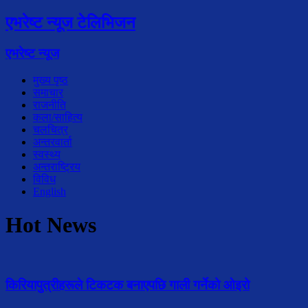
एभरेष्ट न्यूज टेलिभिजन
एभरेष्ट न्यूज
मुख्य पृष्ठ
समाचार
राजनीति
कला/साहित्य
चलचित्र
अन्तरवार्ता
स्वस्थ्य
अन्तराष्ट्रिय
विविध
English
Hot News
किरियापुत्रीहरूले टिकटक बनाएपछि गाली गर्नेको ओइरो