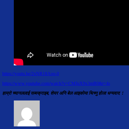
https://youtu.be/2xNR18Aoo-0
https://www.youtube.com/watch?v=CMJqX9x3mB0&t=4s
हाम्रो च्यानललाई सब्स्क्राइब, शेयर अनि बेल आइकोमा थिच्नु होला धन्यवाद !