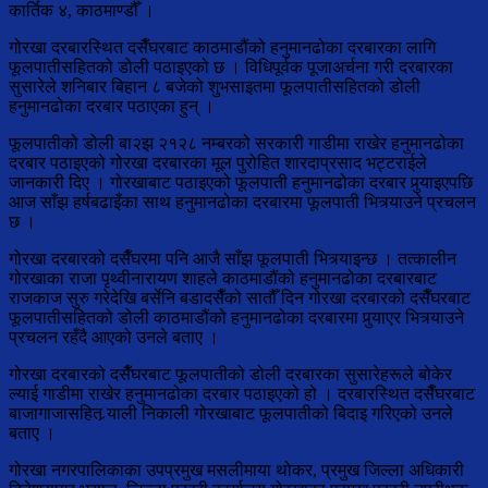
कार्तिक ४, काठमाण्डौँ ।
गोरखा दरबारस्थित दसैँघरबाट काठमाडौंको हनुमानढोका दरबारका लागि
फूलपातीसहितको डोली पठाइएको छ । विधिपूर्वक पूजाअर्चना गरी दरबारका
सुसारेले शनिबार बिहान ८ बजेको शुभसाइतमा फूलपातीसहितको डोली
हनुमानढोका दरबार पठाएका हुन् ।
फूलपातीको डोली बा२झ २१२८ नम्बरको सरकारी गाडीमा राखेर हनुमानढोका
दरबार पठाइएको गोरखा दरबारका मूल पुरोहित शारदाप्रसाद भट्टराईले
जानकारी दिए । गोरखाबाट पठाइएको फूलपाती हनुमानढोका दरबार पुर्‍याइएपछि
आज साँझ हर्षबढाइँका साथ हनुमानढोका दरबारमा फूलपाती भित्र्याउने प्रचलन
छ ।
गोरखा दरबारको दसैँघरमा पनि आजै साँझ फूलपाती भित्र्याइन्छ । तत्कालीन
गोरखाका राजा पृथ्वीनारायण शाहले काठमाडौंको हनुमानढोका दरबारबाट
राजकाज सुरु गरेदेखि बर्सेनि बडादसैँको सातौँ दिन गोरखा दरबारको दसैँघरबाट
फूलपातीसहितको डोली काठमाडौंको हनुमानढोका दरबारमा पुर्‍याएर भित्र्याउने
प्रचलन रहँदै आएको उनले बताए ।
गोरखा दरबारको दसैँघरबाट फूलपातीको डोली दरबारका सुसारेहरूले बोकेर
ल्याई गाडीमा राखेर हनुमानढोका दरबार पठाइएको हो । दरबारस्थित दसैँघरबाट
बाजागाजासहित र्‍याली निकाली गोरखाबाट फूलपातीको बिदाइ गरिएको उनले
बताए ।
गोरखा नगरपालिकाका उपप्रमुख मसलीमाया थोकर, प्रमुख जिल्ला अधिकारी