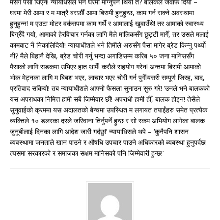
मसंग पैसा थिएन! न्यायधिसले भने घरमा माग्नुपर्ने थियो त? बालकले जवाफ दियो –
घरमा मेरी आमा र म मात्रै बस्छौँ! आमा बिरामी हुनुहुन्छ, काम गर्न सक्ने अवस्थामा
हुनुहुन्न! म एउटा मोटर वर्कसपमा काम गर्थेँ र आमालाई खुवाउँथे! तर आमाको स्वास्थ्य
बिग्रँदै गयो, आमाको हेरविचार गर्नका लागि मैले मालिकसँग छुट्टी मागेँ, तर उसले मलाई
कामबाट नै निकालिदियो! न्यायाधीशले भने तिमीले अरुसँग पैसा मागेर ब्रेड किन्नु पर्थ्यो
नी? मैले बिहानै देखि, ब्रेड चोरी गर्नु भन्दा अगाडिसम्म करिब ५० जना मानिससँग
पैसाको लागि सडकमा उभिएर हात थापेँ! कसैले सहयोग गरेन! अन्तमा बिरामी आमाको
भोक मेट्नका लागि म बिबश भएर, लाचार भएर चोरी गर्न पुगेँ!यसरी सम्पूर्ण जिरह, बाद,
प्रतिवाद सकियो! तब न्यायाधीशले आफ्नो फैसला सुनाउन सुरु गरे! ‘उनले भने बालकको
यस अपराधका निमित्त हामी सबै जिम्मेवार छौं! अपराधी हामी हौँ, बालक होइन! तेसैले
सुनुवाईको क्रममा यस अदालतको बेन्चमा उपस्थित म लगायत तपाईंहरु समेत प्रत्येक
व्यक्तिले १० डलरका दरले जरिवाना तिर्नुपर्ने हुन्छ र सो रकम अभियोग लागेका बालक
जुनूबीलाई दिनका लागि आदेश जारी गर्दछु!’ न्यायाधिसले थपे – ‘कुनैपनि शासन
व्यवस्थामा जनताले खान पाउने र औषधि उपचार पाउने अधिकारको ब्यबस्था हुनुपर्दछ!
त्यसमा सरकारको र समाजका सक्षम मानिसको पनि जिम्मेवारी हुन्छ!’