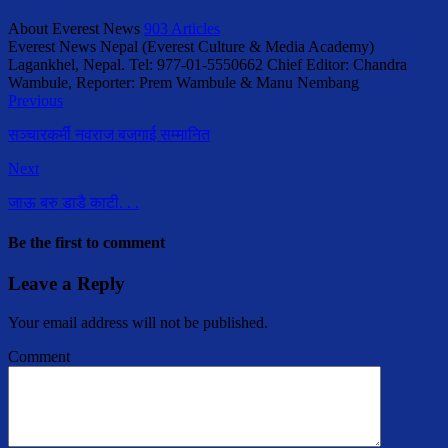
About Everest News
903 Articles
Everest News Nepal (Everest Culture & Media Academy)
Lagankhel, Nepal. Tel: 977-01-5550662 Chief Editor: Chandra
Wambule, Reporter: Prem Wambule & Manu Nembang
Previous
सञ्चारकर्मी नवराज बजगाई सम्मानित
Next
जाऊ बरु डाडै काटी. . .
Be the first to comment
Leave a Reply
Your email address will not be published.
Comment