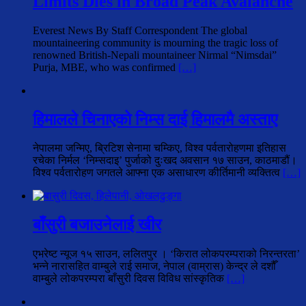
Limits Dies in Broad Peak Avalanche
Everest News By Staff Correspondent The global
mountaineering community is mourning the tragic loss of
renowned British-Nepali mountaineer Nirmal “Nimsdai”
Purja, MBE, who was confirmed
[…]
हिमालले चिनाएको निम्स दाई हिमालमै अस्ताए
नेपालमा जन्मिए, ब्रिटिश सेनामा चम्किए, विश्व पर्वतारोहणमा इतिहास
रचेका निर्मल ‘निम्सदाइ’ पुर्जाको दुःखद अवसान १७ साउन, काठमाडौं।
विश्व पर्वतारोहण जगतले आफ्ना एक असाधारण कीर्तिमानी व्यक्तित्व
[…]
बाँसुरी बजाउनेलाई खीर
एभरेष्ट न्यूज १५ साउन, ललितपुर । ‘किरात लोकपरम्पराको निरन्तरता’
भन्ने नारासहित वाम्बुले राई समाज, नेपाल (वाम्रास) केन्द्र ले दशौँ
वाम्बुले लोकपरम्परा बाँसुरी दिवस विविध सांस्कृतिक
[…]