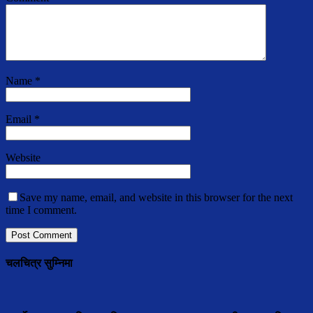
Name
*
Email
*
Website
Save my name, email, and website in this browser for the next
time I comment.
चलचित्र सुम्निमा