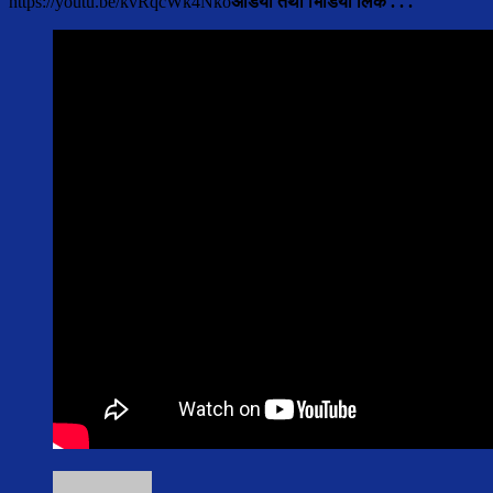
https://youtu.be/kvRqcWk4Nko
अडियो तथा भिडियो लिंक . . .