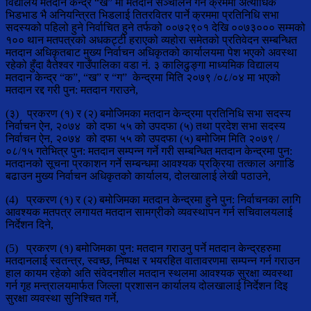
विद्यालय मतदान केन्द्र “ख” मा मतदान सञ्चालन गर्ने क्रममा अत्याधिक
भिडभाड भै अनियन्त्रित भिडलाई तितरवितर पार्ने क्रममा प्रतिनिधि सभा
सदस्यको पहिलो हुने निर्वाचित हुने तर्फको ००७२९०१ देखि ००७३००० सम्मको
१०० थान मतपत्रको अधकट्टी हराएको व्यहोरा समेतको प्रतिवेदन सम्बन्धित
मतदान अधिकृतबाट मुख्य निर्वाचन अधिकृतको कार्यालयमा पेश भएको अवस्था
रहेको हुँदा वैतेश्वर गाउँपालिका वडा नं. ३ कालिढुङ्गा माध्यमिक विद्यालय
मतदान केन्द्र “क”, “ख” र “ग” केन्द्रमा मिति २०७९ /०८/०४ मा भएको
मतदान रद्द गरी पुन: मतदान गराउने,
(३) प्रकरण (१) र (२) बमोजिमका मतदान केन्द्रमा प्रतिनिधि सभा सदस्य
निर्वाचन ऐन, २०७४ को दफा ५५ को उपदफा (५) तथा प्रदेश सभा सदस्य
निर्वाचन ऐन, २०७४ को दफा ५५ को उपदफा (५) बमोजिम मिति २०७९ /
०८/१५ गतेभित्र पुन: मतदान सम्पन्न गर्ने गरी सम्बन्धित मतदान केन्द्रमा पुन:
मतदानको सूचना प्रकाशन गर्ने सम्बन्धमा आवश्यक प्रक्रिया तत्काल अगाडि
बढाउन मुख्य निर्वाचन अधिकृतको कार्यालय, दोलखालाई लेखी पठाउने,
(4) प्रकरण (१) र (२) बमोजिमका मतदान केन्द्रमा हुने पुन: निर्वाचनका लागि
आवश्यक मतपत्र लगायत मतदान सामग्रीको व्यवस्थापन गर्न सचिवालयलाई
निर्देशन दिने,
(5) प्रकरण (१) बमोजिमका पुन: मतदान गराउनु पर्ने मतदान केन्द्रहरुमा
मतदानलाई स्वतन्त्र, स्वच्छ, निष्पक्ष र भयरहित वातावरणमा सम्पन्न गर्न गराउन
हाल कायम रहेको अति संवेदनशील मतदान स्थलमा आवश्यक सुरक्षा व्यवस्था
गर्न गृह मन्त्रालयमार्फत जिल्ला प्रशासन कार्यालय दोलखालाई निर्देशन दिइ
सुरक्षा व्यवस्था सुनिश्चित गर्ने,