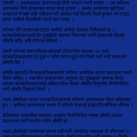
एजेन्सी । अस्पतालका डाक्टरलाई धेरैले भगवान जस्तै मान्छन । तर कतिपय
अवस्थामा तिनै डाक्टरहरु शत्रु सरह हुन्छन । अर्थात उपचारमा खटिएका
डाक्टरले रोगको सहि पहिचान गरि उपचार गर्दा विरामी निको हुन्छन भने एउटा
सानो गल्तीले विरामीको ज्यानै जान सक्छ ।
स्पेनमा पनि डाक्टरको एउटा गल्तीले अनौठो समस्या निम्तिएको छ ।
बालबालिकाहरुलाई पेट दुखाईको समस्या निदानका लागि डाक्टरले दिएको
औषधि खाँदा अर्कै परिणाम देखियो ।
उत्तरी स्पेनको क्यान्टब्रिया क्षेत्रको टोरेलागेभा शहरका २० जना
बालबालिकाहरुमा पेट दुख्ने र ग्याँस उत्पन्न हुने रोग निको पार्न भन्दै डाक्टरले
औषधि दिए ।
औषधि खाएपछि ति बालबालिकाहरको शरीरमा अत्यधिक मात्रा कपालका जस्तै
रौंहरु उम्रिए । स्थानीय प्रशासनका अनुसार पेट दुखाइको समस्या लिएर
आएका बालबालिकहरुलाई ओमेप्राजोल नामक औषधि दिनुपर्नेमा मिनोजिडिल
भन्ने औषधि दिइएको थियो ।
गलत औषधिका कारण बालबालिकाहरुको शरीरमा अनावश्यक रौंहरु उम्रिएका
हुन । शरीरमा अनावश्यक रुपमा रौं उम्रिने रोगलाई हाइपरट्रिचोसिस भनिन्छ ।
डेलिमेलमा प्रकाशित समाचार अनुसार मिनोजिडिल नामक औषधि कपाल
बढाउनका लागि प्रयोग गरिने औषधि हो ।
गलत औषधिको प्रयोगका कारण शरीरभरि अत्यधिक मात्रामा रौं उम्रिएका २०
जना बालबालिकाहरुका अभिभावकले औषधि सिफारिस गर्ने डाक्टर र औषधि