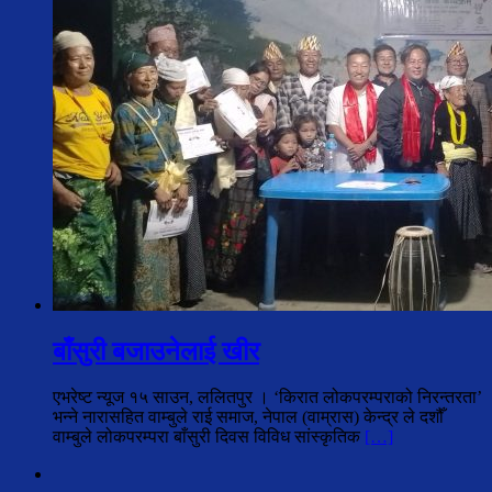
बाँसुरी बजाउनेलाई खीर
एभरेष्ट न्यूज १५ साउन, ललितपुर । ‘किरात लोकपरम्पराको निरन्तरता’
भन्ने नारासहित वाम्बुले राई समाज, नेपाल (वाम्रास) केन्द्र ले दशौँ
वाम्बुले लोकपरम्परा बाँसुरी दिवस विविध सांस्कृतिक
[…]