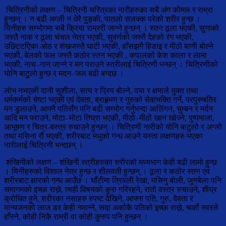
चित्रिनीको लक्षण – चित्रिनी चरित्रका नारीहरुका सबै अंग कोमल र राम्रा
हुन्छन् । न बढी अग्ली न धेरै पुड्की, पातलो सलक्क परेको शरीर हुन्छ ।
यिनीहरु सम्भोगमा सबै क्रिया राम्ररी जान्ने हुन्छन् । स्तन ठूला भएकी, सुगाको
जस्तै नाक र ठूला चंचल नेत्र भएकी, सुवर्णको जस्तै देहको रंग भएकी,
उछिट्टएिका ओठ र शंखजस्तै घाटी भएकी, हाँसझगै हिडाइ र मीठो वाणी बोल्ने
भएकी, बेलको फल जस्तै कठोर स्तन भएकी , कपालको केश काला र लामा
भएकी, नाच–गान जान्ने र मन पराउने स्त्रीलाई चित्रिणी भन्छन् । चित्रिणीको
योनि बाटुलो हुन्छ र मदन–जल बढी बग्दछ ।
लोभ नभएकी दानी सुशीला, सत्य र प्रिय बोल्ने, दया र क्षमाले युक्त तथा
धर्मकर्मको चेष्टा भएकी एवं देवता, ब्राहृमण र गुरुको सेवाभक्ति गर्ने, परपुरुषतिर
मन डुलाउने, आफ्नै पतिसँग पनि बढी सम्भोग गर्नुभन्दा आलिंगन, चुम्बन र मर्दन
आदि मन पराउने, मोटा–मोटा तिघ्रा भएकी, मीठो–मीठो खान खोज्ने, पुष्पमाला,
आभूषण र चित्र-बस्त्र रुचाउने हुन्छन् । चित्रिणी नारीको योनि बाटुलो र अग्लो
तथा मसिना रौं भएकी, शरीरबाट मधुको गन्ध आउने यस्ता लक्षणहरु भएका
नारीलाई चित्रिनी भन्दछन् ।
शंखिनीको लक्षण – शंखिनी स्त्रीहरुका शरीरको मध्यभाग केही बढी लामो हुन्छ
। यिनीहरुको विशाल नेत्र हुन्छ र शीलवती हुन्छन् । ठूला र कठोर स्तन एवं
शरीरबाट क्षारको गन्ध आउँछ । घाँटीमा त्रिवली रेखा, मसिनु बोली, जुनबेला पनि
समागमको इच्छा राख्ने, त्यही विषयको कुरा गरिरहने, रातो वस्त्र रुचाउने, शीघ्र
क्रोधित हुने, शरीरका नसाहरु स्पष्ट देखिने, आफ्ना पति, गुरु, देवता र
मान्यजनको लाज डर केही नमान्ने, सदा अर्काकै पतिको इच्छा राख्ने, चर्को स्वरले
हाँस्ने, कोही निकै राम्री वा कोही कुरुप पनि हुन्छन् ।