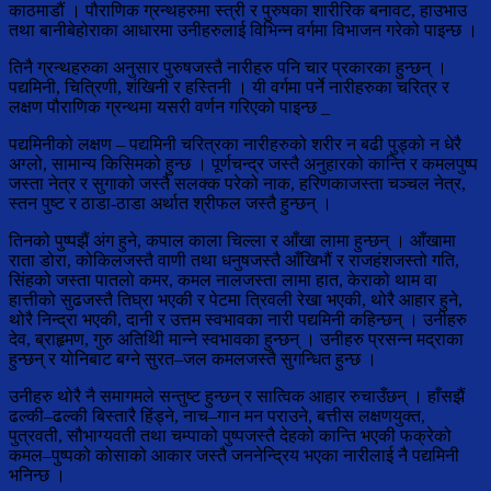
काठमाडौं । पौराणिक ग्रन्थहरुमा स्त्री र पुरुषका शारीरिक बनावट, हाउभाउ
तथा बानीबेहोराका आधारमा उनीहरुलाई विभिन्न वर्गमा विभाजन गरेको पाइन्छ ।
तिनै ग्रन्थहरुका अनुसार पुरुषजस्तै नारीहरु पनि चार प्रकारका हुन्छन् ।
पद्यमिनी, चित्रिणी, शंखिनी र हस्तिनी । यी वर्गमा पर्ने नारीहरुका चरित्र र
लक्षण पौराणिक ग्रन्थमा यसरी वर्णन गरिएको पाइन्छ _
पद्यमिनीको लक्षण – पद्यमिनी चरित्रका नारीहरुको शरीर न बढी पुड्को न धेरै
अग्लो, सामान्य किसिमको हुन्छ । पूर्णचन्द्र जस्तै अनुहारको कान्ति र कमलपुष्प
जस्ता नेत्र र सुगाको जस्तै सलक्क परेको नाक, हरिणकाजस्ता चञ्चल नेत्र,
स्तन पुष्ट र ठाडा-ठाडा अर्थात श्रीफल जस्तै हुन्छन् ।
तिनको पुष्पझैं अंग हुने, कपाल काला चिल्ला र आँखा लामा हुन्छन् । आँखामा
राता डोरा, कोकिलजस्तै वाणी तथा धनुषजस्तै आँखिभौं र राजहंशजस्तो गति,
सिंहको जस्ता पातलो कमर, कमल नालजस्ता लामा हात, केराको थाम वा
हात्तीको सुढजस्तै तिघ्रा भएकी र पेटमा त्रिवली रेखा भएकी, थोरै आहार हुने,
थोरै निन्द्रा भएकी, दानी र उत्तम स्वभावका नारी पद्यमिनी कहिन्छन् । उनीहरु
देव, ब्राहृमण, गुरु अतिथिी मान्ने स्वभावका हुन्छन् । उनीहरु प्रसन्न मद्राका
हुन्छन् र योनिबाट बग्ने सुरत–जल कमलजस्तै सुगन्धित हुन्छ ।
उनीहरु थोरै नै समागमले सन्तुष्ट हुन्छन् र सात्विक आहार रुचाउँछन् । हाँसझैं
ढल्की–ढल्की बिस्तारै हिंड्ने, नाच–गान मन पराउने, बत्तीस लक्षणयुक्त,
पुत्रवती, सौभाग्यवती तथा चम्पाको पुष्पजस्तै देहको कान्ति भएकी फक्रेको
कमल–पुष्पको कोसाको आकार जस्तै जननेन्द्रिय भएका नारीलाई नै पद्यमिनी
भनिन्छ ।