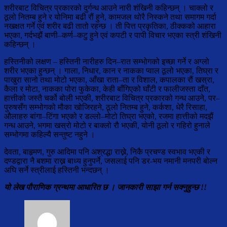
शरीरबाट विचित्र प्रकारको दुर्गन्ध आउने नारी शंखिनी कहिन्छन् । चाक्लो र
ठूलो नितम्ब हुने र योनिमा बढी रौं हुने, कामजल थोरै निस्कने तथा समागम गर्दा
नखक्षत गर्ने एवं शरीर बढी तातो रहन्छ । ती पित्त प्रकृतिका, ठीक्कको आहारा
भएका, गर्दभझैं बाणी–कर्ण–कटु हुने एवं कपटी र पापी विचार भएका स्त्री शंखिनी
कहिन्छन् ।
हस्तिनीको लक्षण – हस्तिनी नारीहरु दिन–रात सम्भोगको इच्छा गर्ने र अग्लो
शरीर भएका हुन्छन् । गाला, निधार, कान र नाकका प्वाल ठूलो भएका, तिघ्रा र
पाखुरा सानो तथा मोटो भएका, आँखा राता–ता र विशाल, कपालका रौं खस्रा,
कैला र मोटा, नाकका पोरा फुकेका, केही बाँगिएको घाँटी र फालीजस्ता दाँत,
हात्तीको जस्तै चर्को बोली भएकी, शरीरबाट विचित्र प्रकारको गन्ध आउने, पर–
पुरुषसँग सम्भोगको मौका खोजिरहने, ठूलो नितम्ब हुने, कर्कशा, धेरै रिसाहा,
औलाहरु बांगा–टिंगा भएको र डल्लो–मोटो तिघ्रा भएको, रजमा हात्तीको मदझैं
गन्ध आउने, भगमा खस्रो मोटो र बाक्लो रौ भएकी, योनी ठूलो र गहिरो हुनाले
सम्भोगमा कहिल्यै सन्तुष्ट नहुने ।
देवता, बाहृमण, गुरु आदिमा पनि अश्रद्धा राख्ने, निकै प्रचण्ड स्वभाव भएकी र
दण्डद्वारा नै बशमा राख्न बाध्य हुनुपर्ने, जसलाई पनि डर-भय नमानी मनपरी बोल्न
अघि सर्ने स्त्रीलाई हस्तिनी भन्दछन् ।
यो लेख पौराणिक ग्रन्थमा आधारित छ । जानकारी साझा गर्न सक्नुहुन्छ !!