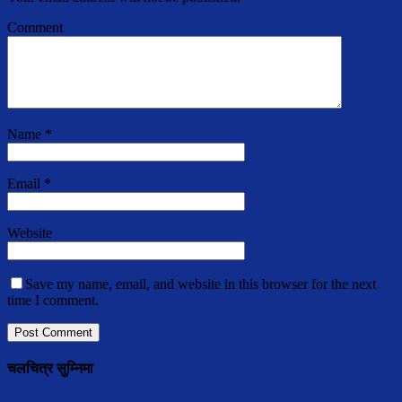
Comment
Name
*
Email
*
Website
Save my name, email, and website in this browser for the next
time I comment.
चलचित्र सुम्निमा