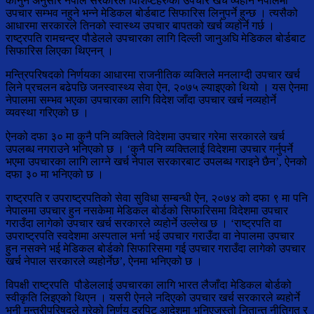
कानुन अनुसार नेपाल सरकारले विशिष्टहरुको उपचार खर्च व्यहोर्न नेपालमा
उपचार सम्भव नहुने भन्ने मेडिकल बोर्डबाट सिफारिस लिनुपर्ने हुन्छ । त्यसैको
आधारमा सरकारले तिनको स्वास्थ्य उपचार बापतको खर्च व्यहोर्ने गर्छ ।
राष्ट्रपति रामचन्द्र पौडेलले उपचारका लागि दिल्ली जानुअघि मेडिकल बोर्डबाट
सिफारिस लिएका थिएनन् ।
मन्त्रिपरिषदको निर्णयका आधारमा राजनीतिक व्यक्तिले मनलाग्दी उपचार खर्च
लिने प्रचलन बढेपछि जनस्वास्थ्य सेवा ऐन, २०७५ ल्याइएको थियो । यस ऐनमा
नेपालमा सम्भव भएका उपचारका लागि विदेश जाँदा उपचार खर्च नव्यहोर्ने
व्यवस्था गरिएको छ ।
ऐनको दफा ३० मा कुनै पनि व्यक्तिले विदेशमा उपचार गरेमा सरकारले खर्च
उपलब्ध नगराउने भनिएको छ । ‘कुनै पनि व्यक्तिलाई विदेशमा उपचार गर्नुपर्ने
भएमा उपचारका लागि लाग्ने खर्च नेपाल सरकारबाट उपलब्ध गराइने छैन’, ऐनको
दफा ३० मा भनिएको छ ।
राष्ट्रपति र उपराष्ट्रपतिको सेवा सुविधा सम्बन्धी ऐन, २०७४ को दफा ९ मा पनि
नेपालमा उपचार हुन नसकेमा मेडिकल बोर्डको सिफारिसमा विदेशमा उपचार
गराउँदा लागेको उपचार खर्च सरकारले व्यहोर्ने उल्लेख छ । ‘राष्ट्रपति वा
उपराष्ट्रपति स्वदेशमा अस्पताल भर्ना भई उपचार गराउँदा वा नेपालमा उपचार
हुन नसक्ने भई मेडिकल बोर्डको सिफारिसमा गई उपचार गराउँदा लागेको उपचार
खर्च नेपाल सरकारले व्यहोर्नेछ’, ऐनमा भनिएको छ ।
विपक्षी राष्ट्रपति पौडेललाई उपचारका लागि भारत लैजाँदा मेडिकल बोर्डको
स्वीकृति लिइएको थिएन । यसरी ऐनले नदिएको उपचार खर्च सरकारले ब्यहोर्ने
भनी मन्त्रीपरिषदले गरेको निर्णय दरपिट आदेशमा भनिएजस्तो नितान्त नीतिगत र