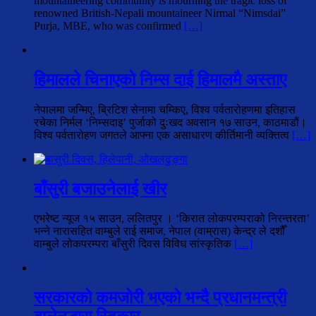
mountaineering community is mourning the tragic loss of
renowned British-Nepali mountaineer Nirmal “Nimsdai”
Purja, MBE, who was confirmed
[…]
हिमालले चिनाएको निम्स दाई हिमालमै अस्ताए
नेपालमा जन्मिए, ब्रिटिश सेनामा चम्किए, विश्व पर्वतारोहणमा इतिहास
रचेका निर्मल ‘निम्सदाइ’ पुर्जाको दुःखद अवसान १७ साउन, काठमाडौं।
विश्व पर्वतारोहण जगतले आफ्ना एक असाधारण कीर्तिमानी व्यक्तित्व
[…]
बाँसुरी बजाउनेलाई खीर
एभरेष्ट न्यूज १५ साउन, ललितपुर । ‘किरात लोकपरम्पराको निरन्तरता’
भन्ने नारासहित वाम्बुले राई समाज, नेपाल (वाम्रास) केन्द्र ले दशौँ
वाम्बुले लोकपरम्परा बाँसुरी दिवस विविध सांस्कृतिक
[…]
सरकारको कमजोरी भएको भन्दै प्रधानमन्त्री