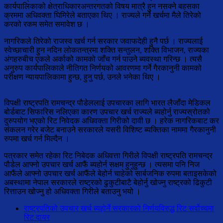
कार्यपालिकाको क्षेत्राधिकारअन्तरगतको विषय मात्रै हुन नसक्ने बहसका
क्रममा अधिवक्ता घिमिरेले बताएका थिए । राज्यले गर्ने खर्चमा मैले तिरेको
करको रकम समेत समावेश छ ।
नागरिकले तिरेको राजस्व खर्च गर्न सरकार जवाफदेही हुनै पर्छ । राज्यलाई
स्वेच्छाचारी हुन नदिन लोकतन्त्रमा शक्ति सन्तुलन, शक्ति विभाजन, राज्यका
अंगहरुबीच एकले अर्काको कामको जाँच गर्न पाउने ब्यवस्था गरिन्छ । त्यसै
अनुरुप कार्यपालिकाले नीतिगत निर्णयको आवरणमा गर्ने गैरकानुनी कामको
परीक्षण न्यायपालिकामा हुन्छ, हुनु पर्छ, उनले भनेका थिए ।
विपक्षी राष्ट्रपति रामचन्द्र पौडेललाई उपचारका लागि भारत लैजाँदा मेडिकल
बोर्डबाट सिफारिस नलिएका कारण उपचार खर्च राज्यले ब्यहोर्नु राज्यस्रोतको
दुरुपयोग भएको रिट निवेदक अधिवक्ता गिरीको दावी छ । हरेक नागरिकबाट कर
संकलन गरेर बजेट बनाउने सरकारले यसरी विशिष्ट ब्यक्तिका नाममा गैरकानुनी
रुपमा खर्च गर्न मिल्दैन ।
पत्रकार समेत रहेका रिट निबेदक अधिवत्ता गिरीले विपक्षी राष्ट्रपति रामचन्द्र
पौडेल आफ्नो उपचार खर्च आफैं ब्यहोर्न सक्षम हुनुहुन्छ । त्यसमा पनि निज
आफैंले आफ्नो उपचार खर्च आफैंले बेहोर्न चाहेको सार्बजनिक रुपमा बताइसकेको
अबस्थामा नेपाल सरकारले राष्ट्रको ढुकुटीबाटै बेहोर्नु खोज्नु राष्ट्रको ढिकुटी
रित्ताउन खोज्नु हो अधिवक्ता गिरीले बताउनु भयो ।
राष्ट्रपतिको उपचार खर्च ब्यहोर्ने सरकारको निर्णयविरुद्ध रिट सर्वोच्चमा
रिट दायर