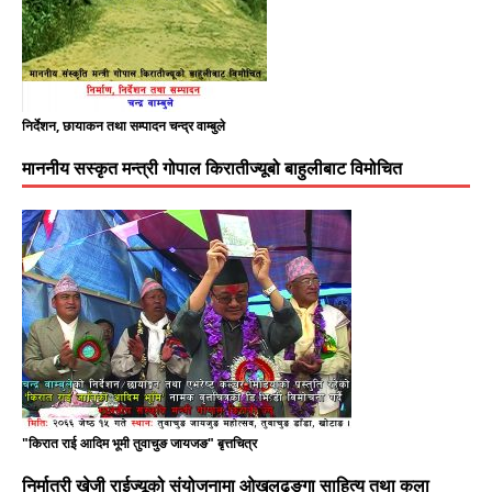
निर्देशन, छायाकन तथा सम्पादन चन्द्र वाम्बुले
माननीय सस्कृत मन्त्री गोपाल किरातीज्यूबो बाहुलीबाट विमोचित
"किरात राई आदिम भूमी तुवाचुङ जायजङ" बृत्तचित्र
निर्मात्री खेजी राईज्यूको संयोजनामा ओखलढुङ्गा साहित्य तथा कला