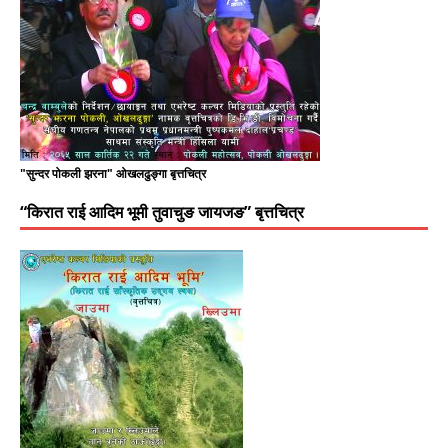
"सुन्दर पोकली झरना" ओखलढुङ्गा बृत्तचित्र
“किरात राई आदिम भूमी तुवाचुङ जायजङ” बृत्तचित्र