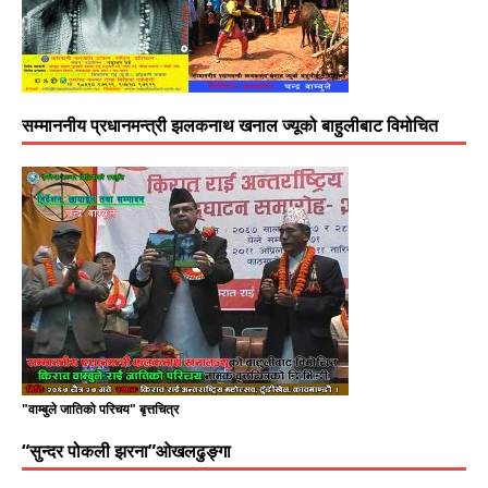
सम्माननीय प्रधानमन्त्री झलकनाथ खनाल ज्यूको बाहुलीबाट विमोचित
"वाम्बुले जातिको परिचय" बृत्तचित्र
“सुन्दर पोकली झरना”ओखलढुङ्गा