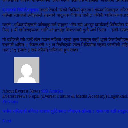
सार्वजनिक पार्कमा यौनम्बनधमा लिप्त भएको बेला एक महिलाले भिडियोमा उतारे
द सनको रिपोर्टअनुसार
उनले रेकर्ड गरेको भिडियो फुटेजमा बालबालिकाहरु नजिकै
महिला रतानाले उनीहरूले शहरको चाटुचक वीकेन्ड मार्केट नजिकै भाचिरबन्जातास पा
उनले ‘अधिकारीहरूले जाँचबुझ गर्न सकून्’ भनेर त्यो अभद्र कार्यलाई भिडियोमा रे
थिए । यी मानिसहरूका लागि आधारभूत शिष्टताको कुनै अर्थ थिएन । हामी वरपर 
ती दर्शकले त्यो ठाउँ खेल मैदान नजिकै भएको कुरा बताइन् जहाँ थुप्रै केटाकेट
रतनाले थपिन् । फेब्रुअरी १३ मा खिचिएको उक्त भिडियोमा रहेका जोडीको अहिले
भाट (१९ हजार ३ सय रुपैयाँ) जरिवाना हुन सक्छ ।
About Everest News
903 Articles
Everest News Nepal (Everest Culture & Media Academy) Lagankhel
Previous
चर्चमा राखिएको पवित्र बाकस लुटिनबाट जोगाउन खोज्दा ८ सयभन्दा बढी श्रद्धालुक
Next