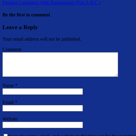
Finding Customers With Background (Part A,B,C )
Be the first to comment
Leave a Reply
Your email address will not be published.
Comment
Name
*
Email
*
Website