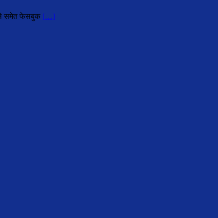
हले समेत फेसबुक
[…]