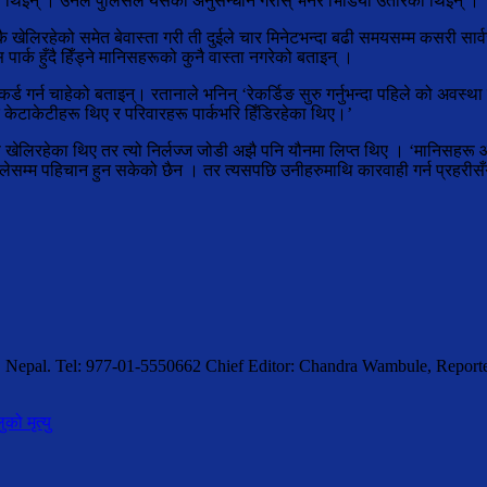
की थिइन् । उनले पुलिसले यसको अनुसन्धान गरोस् भनेर भिडियो उतारेकी थिइन् ।
 खेलिरहेको समेत बेवास्ता गरी ती दुईले चार मिनेटभन्दा बढी समयसम्म कसरी सार्
र्क हुँदै हिँड्ने मानिसहरूको कुनै वास्ता नगरेको बताइन् ।
कर्ड गर्न चाहेको बताइन्। रतानाले भनिन् ‘रेकर्डिङ सुरु गर्नुभन्दा पहिले को अवस्
केटाकेटीहरू थिए र परिवारहरू पार्कभरि हिँडिरहेका थिए।’
ीहरू खेलिरहेका थिए तर त्यो निर्लज्ज जोडी अझै पनि यौनमा लिप्त थिए । ‘मानिसहर
सम्म पहिचान हुन सकेको छैन । तर त्यसपछि उनीहरुमाथि कारवाही गर्न प्रहरीसँग
, Nepal. Tel: 977-01-5550662 Chief Editor: Chandra Wambule, Rep
ो मृत्यु