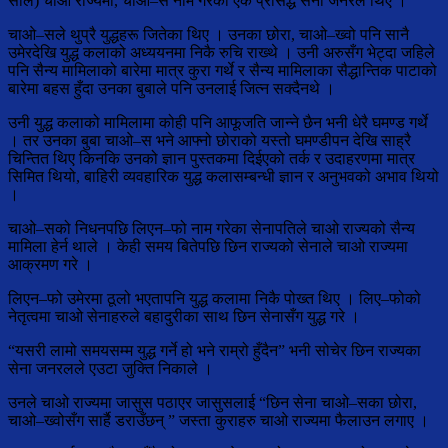
साल) चाओ राज्यमा, चाओ–स नाम गरेका एक प्रसिद्ध सेना जनरल थिए ।
चाओ–सले थुप्रै युद्धहरू जितेका थिए । उनका छोरा, चाओ–ख्वो पनि सानै
उमेरदेखि युद्ध कलाको अध्ययनमा निकै रुचि राख्थे । उनी अरुसँग भेट्दा जहिले
पनि सैन्य मामिलाको बारेमा मात्र कुरा गर्थे र सैन्य मामिलाका सैद्धान्तिक पाटाको
बारेमा बहस हुँदा उनका बुबाले पनि उनलाई जित्न सक्दैनथे ।
उनी युद्ध कलाको मामिलामा कोही पनि आफूजति जान्ने छैन भनी धेरै घमण्ड गर्थे
। तर उनका बुबा चाओ–स भने आफ्नो छोराको यस्तो घमण्डीपन देखि साह्रै
चिन्तित थिए किनकि उनको ज्ञान पुस्तकमा दिईएको तर्क र उदाहरणमा मात्र
सिमित थियो, बाहिरी व्यवहारिक युद्ध कलासम्बन्धी ज्ञान र अनुभवको अभाव थियो
।
चाओ–सको निधनपछि लिएन–फो नाम गरेका सेनापतिले चाओ राज्यको सैन्य
मामिला हेर्न थाले । केही समय बितेपछि छिन राज्यको सेनाले चाओ राज्यमा
आक्रमण गरे ।
लिएन–फो उमेरमा ठूलो भएतापनि युद्ध कलामा निकै पोख्त थिए । लिए–फोको
नेतृत्वमा चाओ सेनाहरुले बहादुरीका साथ छिन सेनासँग युद्ध गरे ।
“यसरी लामो समयसम्म युद्ध गर्ने हो भने राम्रो हुँदैन” भनी सोचेर छिन राज्यका
सेना जनरलले एउटा जुक्ति निकाले ।
उनले चाओ राज्यमा जासुस पठाएर जासुसलाई “छिन सेना चाओ–सका छोरा,
चाओ–ख्वोसँग सार्है डराउँछन् ” जस्ता कुराहरु चाओ राज्यमा फैलाउन लगाए ।