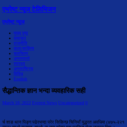
एभरेष्ट न्यूज टेलिभिजन
एभरेष्ट न्यूज
मुख्य पृष्ठ
समाचार
राजनीति
कला/साहित्य
चलचित्र
अन्तरवार्ता
स्वस्थ्य
अन्तराष्ट्रिय
विविध
English
सैद्धान्तिक ज्ञान भन्दा व्यवहारिक सही
March 18, 2022
Everest News
Uncategorized
0
र्च शाङ थान पिङ्ग पढेरभन्दा परेर सिकिन्छ चिनियाँ युद्धरत अवधिमा (४७५‐२२१