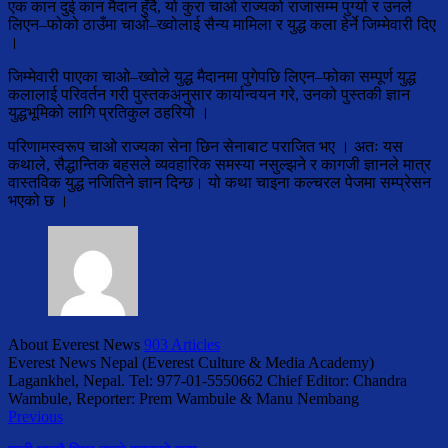
एक कान दुई कान मैदान हुँदै, यो कुरा चाओ राज्यको राजासम्म पुग्यो र उनले
लिएन–फोको ठाउँमा चाओ–ख्वोलाई सैन्य मामिला र युद्ध कला हेर्ने जिम्मेवारी दिए
।
जिम्मेवारी पाएका चाओ–ख्वोले युद्ध मैदानमा पुगेपछि लिएन–फोका सम्पूर्ण युद्ध
कलालाई परिवर्तन गरी पुस्तकअनुसार कार्यान्वयन गरे, उनको पुस्तकी ज्ञान
युद्धभूमिको लागि प्रतिकुल ठहरियो ।
परिणामस्वरूप चाओ राज्यका सेना छिन सेनाबाट पराजित भए । अतः यस
कथाले, सैद्धान्तिक बहसले व्यवहारिक समस्या नसुल्झने र कागजी ज्ञानले मात्र
वास्तविक युद्ध नजितिने ज्ञान दिन्छ। यो कथा चाइना कल्चरल पेजमा सम्प्रेसन
भएको छ ।
About Everest News
903 Articles
Everest News Nepal (Everest Culture & Media Academy)
Lagankhel, Nepal. Tel: 977-01-5550662 Chief Editor: Chandra
Wambule, Reporter: Prem Wambule & Manu Nembang
Previous