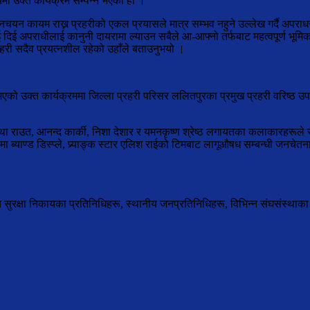
 उक्त कार्यक्रम सम्पन्न भएको हो ।
अमनचयन कायम राख्न प्रहरीको एकल प्रयासले मात्र सम्भव नहुने उल्लेख गर्दै अपराधरह
अपराधीलाई ‍कानुनी दायरामा ल्याउन सबैले आ-आफ्नो तर्फबाट महत्वपूर्ण भूमिका ख
हरी सदैव प्रयत्नशील रहेको उहाँले बताउनुभयो ।
भएको उक्त कार्यक्रममा जिल्ला प्रहरी परिसर ललितपुरका प्रमुख प्रहरी वरिष्ठ उपरी
था राउत, आनन्द कार्की, निशा देशार र यमनकृष्ण श्रेष्ठ लगायतका कलाकारहरूले सा
 रूपमा ब्याण्ड डिस्प्ले, प्र्याङ्क स्टार एलिश राईको टिमबाट लागूऔषध सम्बन्धी जनच
्न सुरक्षा निकायका प्रतिनिधिहरू, स्थानीय जनप्रतिनिधिहरू, विभिन्न संघसंस्थाका