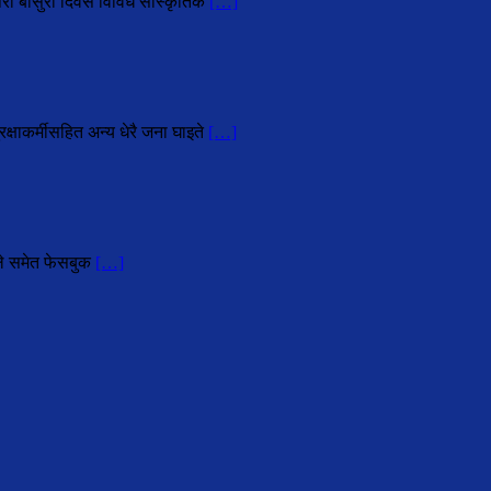
परा बाँसुरी दिवस विविध सांस्कृतिक
[…]
्षाकर्मीसहित अन्य धेरै जना घाइते
[…]
हले समेत फेसबुक
[…]